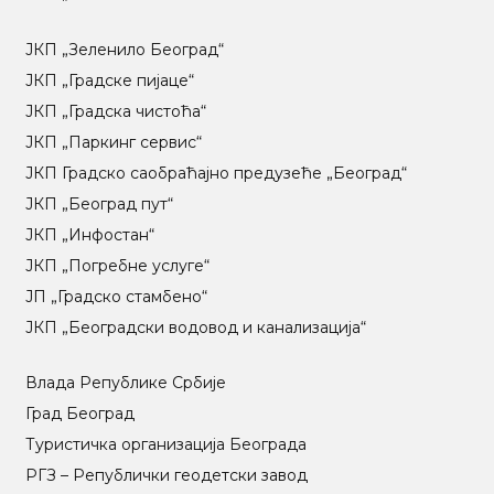
ЈКП „Зеленило Београд“
ЈКП „Градске пијаце“
ЈКП „Градска чистоћа“
ЈКП „Паркинг сервис“
ЈКП Градско саобраћајно предузеће „Београд“
ЈКП „Београд пут“
ЈКП „Инфостан“
ЈКП „Погребне услуге“
ЈП „Градско стамбено“
ЈКП „Београдски водовод и канализација“
Влада Републике Србије
Град Београд
Туристичка организација Београда
РГЗ – Републички геодетски завод