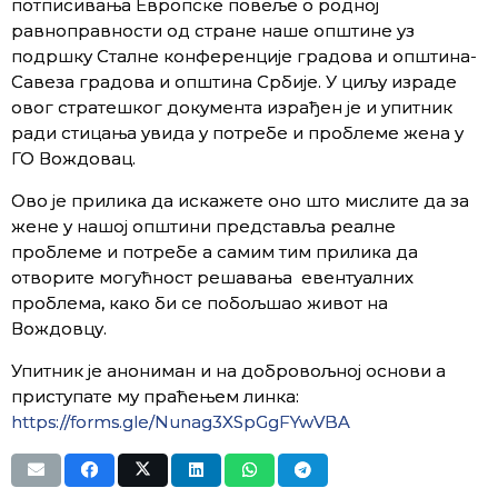
потписивања Европске повеље о родној
равноправности од стране наше општине уз
подршку Сталне конференције градова и општина-
Савеза градова и општина Србије. У циљу израде
овог стратешког документа израђен је и упитник
ради стицања увида у потребе и проблеме жена у
ГО Вождовац.
Ово је прилика да искажете оно што мислите да за
жене у нашој општини представља реалне
проблеме и потребе а самим тим прилика да
отворите могућност решавања евентуалних
проблема, како би се побољшао живот на
Вождовцу.
Упитник је анониман и на добровољној основи а
приступате му праћењем линка:
https://forms.gle/Nunag3XSpGgFYwVBA