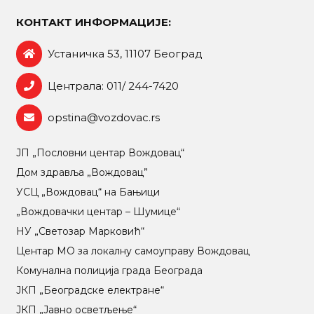
КОНТАКТ ИНФОРМАЦИЈЕ:
Устаничка 53, 11107 Београд
Централа: 011/ 244-7420
opstina@vozdovac.rs
ЈП „Пословни центар Вождовац“
Дом здравља „Вождовац”
УСЦ „Вождовац“ на Бањици
„Вождовачки центар – Шумице“
НУ „Светозар Марковић“
Центар МO за локалну самоуправу Вождовац
Комунална полиција града Београда
ЈКП „Београдске електране“
ЈКП „Јавно осветљење“