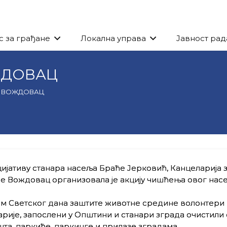
с за грађане
Локална управа
Јавност рад
ЖДОВАЦ
И ВОЖДОВАЦ
ијативу станара насеља Браће Јерковић, Канцеларија 
 Вождовац организовала је акцију чишћења овог насе
м Светског дана заштите животне средине волонтери
рије, запослени у Општини и станари зграда очистили 
та, паркиће, паркинге и прилазе зградама.