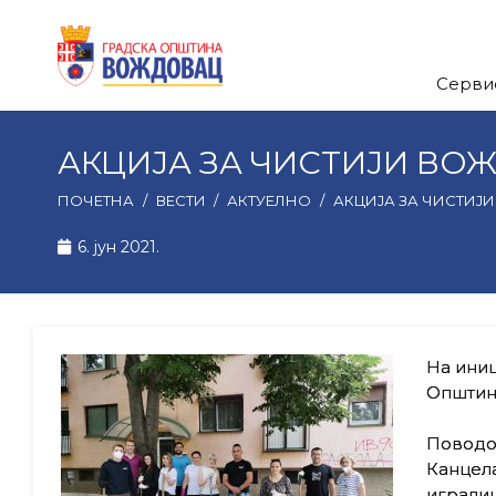
Серви
АКЦИЈА ЗА ЧИСТИЈИ ВО
ПОЧЕТНА
/
ВЕСТИ
/
АКТУЕЛНО
/
АКЦИЈА ЗА ЧИСТИЈ
6. јун 2021.
На иниц
Општине
Поводо
Канцела
игралиш