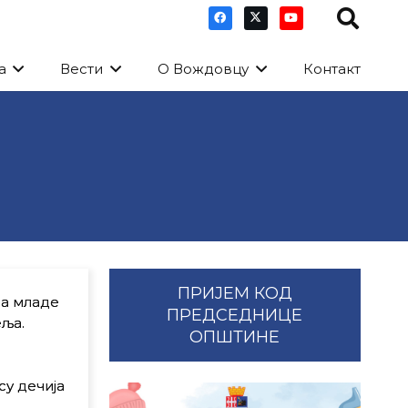
а
Вести
О Вождовцу
Контакт
ПРИЈЕМ КОД
за младе
ПРЕДСЕДНИЦЕ
ља.
ОПШТИНЕ
су дечија