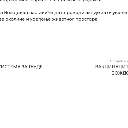
 Вождовац наставиће да спроводи акције за очување
е околине и уређење животног простора.
Следећи 
СИСТЕМА ЗА ЉУДЕ,
ВАКЦИНАЦИЈ
ВОЖД