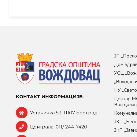
ЈП „Посло
Дом здра
УСЦ „Вож
„Вождова
НУ „Свет
КОНТАКТ ИНФОРМАЦИЈЕ:
Центар МO
Вождова
Устаничка 53, 11107 Београд
Комунална
ЈКП „Беог
Централа: 011/ 244-7420
ЈКП „Јавн