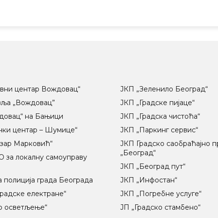
вни центар Вождовац“
ЈКП „Зеленило Београд“
вља „Вождовац”
ЈКП „Градске пијаце“
довац“ на Бањици
ЈКП „Градска чистоћа“
чки центар – Шумице“
ЈКП „Паркинг сервис“
озар Марковић“
ЈКП Градско саобраћајно 
„Београд“
 за локалну самоуправу
ц
ЈКП „Београд пут“
 полиција града Београда
ЈКП „Инфостан“
радске електране“
ЈКП „Погребне услуге“
о осветљење“
ЈП „Градско стамбено“