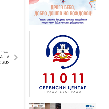
чланак
А НА
ОВЦУ