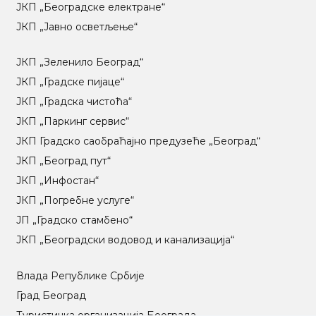
ЈКП „Београдске електране“
ЈКП „Јавно осветљење“
ЈКП „Зеленило Београд“
ЈКП „Градске пијаце“
ЈКП „Градска чистоћа“
ЈКП „Паркинг сервис“
ЈКП Градско саобраћајно предузеће „Београд“
ЈКП „Београд пут“
ЈКП „Инфостан“
ЈКП „Погребне услуге“
ЈП „Градско стамбено“
ЈКП „Београдски водовод и канализација“
Влада Републике Србије
Град Београд
Туристичка организација Београда