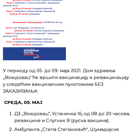
У периоду од 05. до 09. маја 2021. Дом здравља
„Вождовац“ ће вршити вакцинацију и ревакцинацију
у следећим вакциналним пунктовима БЕЗ
ЗАКАЗИВАЊА:
СРЕДА, 05. МАЈ
ДЗ „Вождовац“, Устаничка 16, од 08 до 20 часова,
ревакцине и Спутник В (руска вакцина).
Амбуланта „Степа Степановић“, Шумадијске