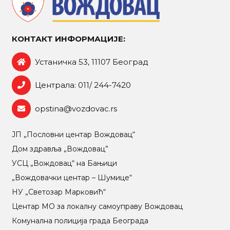
КОНТАКТ ИНФОРМАЦИЈЕ:
Устаничка 53, 11107 Београд
Централа: 011/ 244-7420
opstina@vozdovac.rs
ЈП „Пословни центар Вождовац“
Дом здравља „Вождовац”
УСЦ „Вождовац“ на Бањици
„Вождовачки центар – Шумице“
НУ „Светозар Марковић“
Центар МO за локалну самоуправу Вождовац
Комунална полиција града Београда