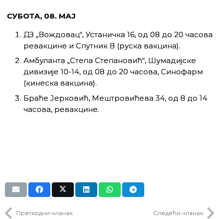
СУБОТА
, 0
8
. МАЈ
ДЗ „Вождовац“, Устаничка 16, од 08 до 20 часова
ревакцине и Спутник В (руска вакцина).
Амбуланта „Степа Степановић“, Шумадијске
дивизије 10-14, од 08 до 20 часова, Синофарм
(кинеска вакцина).
Браће Јерковић, Мештровићева 34, од 8 до 14
часова, ревакцине.
Претходни чланак
Следећи чланак