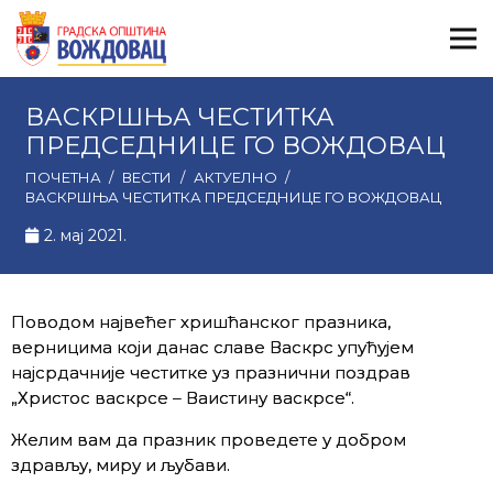
ВАСКРШЊА ЧЕСТИТКА
ПРЕДСЕДНИЦЕ ГО ВОЖДОВАЦ
ПОЧЕТНА
/
ВЕСТИ
/
АКТУЕЛНО
/
ВАСКРШЊА ЧЕСТИТКА ПРЕДСЕДНИЦЕ ГО ВОЖДОВАЦ
2. мај 2021.
Поводом највећег хришћанског празника,
верницима који данас славе Васкрс упућујем
најсрдачније честитке уз празнични поздрав
„Христос васкрсе – Ваистину васкрсе“.
Желим вам да празник проведете у добром
здрављу, миру и љубави.