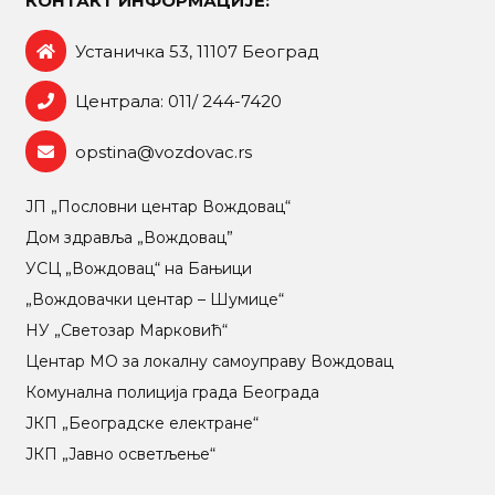
КОНТАКТ ИНФОРМАЦИЈЕ:
Устаничка 53, 11107 Београд
Централа: 011/ 244-7420
opstina@vozdovac.rs
ЈП „Пословни центар Вождовац“
Дом здравља „Вождовац”
УСЦ „Вождовац“ на Бањици
„Вождовачки центар – Шумице“
НУ „Светозар Марковић“
Центар МO за локалну самоуправу Вождовац
Комунална полиција града Београда
ЈКП „Београдске електране“
ЈКП „Јавно осветљење“