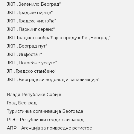
ЈКП „Зеленило Београд“
ЈКП „Градске пијаце“
ЈКП „Градска чистоћа“
ЈКП „Паркинг сервис“
ЈКП Градско саобраћајно предузеће „Београд“
ЈКП „Београд пут“
ЈКП „Инфостан“
ЈКП „Погребне услуге“
ЈП „Градско стамбено“
ЈКП „Београдски водовод и канализација“
Влада Републике Србије
Град Београд
Туристичка организација Београда
РГЗ – Републички геодетски завод
АПР – Агенција за привредне регистре