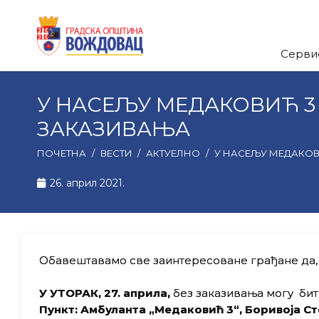
Серви
У НАСЕЉУ МЕДАКОВИЋ 3
ЗАКАЗИВАЊА
ПОЧЕТНА
/
ВЕСТИ
/
АКТУЕЛНО
/
У НАСЕЉУ МЕДАКОВ
26. април 2021.
Обавештавамо све заинтересоване грађане да,
У
УТОРАК,
27
. априла,
без заказивања могу бит
Пункт:
Амбуланта „
Медаковић 3
“,
Боривоја Ст