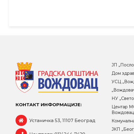
ЈП „Посло
Дом здра
УСЦ „Вож
„Вождова
НУ „Свет
КОНТАКТ ИНФОРМАЦИЈЕ:
Центар МO
Вождова
Устаничка 53, 11107 Београд
Комунална
ЈКП „Беог