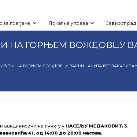
с за грађане
Локална управа
Јавност рад
 И НА ГОРЊЕМ ВОЖДОВЦУ В
ИЋ 3 И НА ГОРЊЕМ ВОЖДОВЦУ ВАКЦИНАЦИЈА БЕЗ ЗАКАЗИВА
и вакцинисани на пункту у
НАСЕЉУ МЕДАКОВИЋ 3
.
евановића 41
,
од
14
:00 до
20
:00 часова.