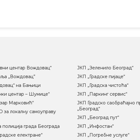
вни центар Вождовац“
ЈКП „Зеленило Београд“
вља „Вождовац”
ЈКП „Градске пијаце“
довац“ на Бањици
ЈКП „Градска чистоћа“
чки центар – Шумице“
ЈКП „Паркинг сервис“
озар Марковић“
ЈКП Градско саобраћајно 
„Београд“
 за локалну самоуправу
ц
ЈКП „Београд пут“
 полиција града Београда
ЈКП „Инфостан“
радске електране“
ЈКП „Погребне услуге“