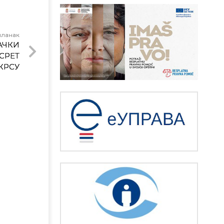
чланак
АЧКИ
СРЕТ
КРСУ