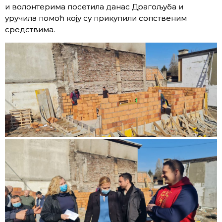
и волонтерима посетила данас Драгољуба и
уручила помоћ коју су прикупили сопственим
средствима.