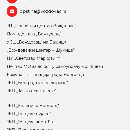
opstina@vozdovac.rs
ЈП „Пословни центар Вождовац“
Дом здравља „Вождовац”
УСЦ „Вождовац“ на Бањици
„Вождовачки центар – Шумице“
НУ „Светозар Марковић“
Центар МO за локалну самоуправу Вождовац
Комунална полиција града Београда
ЈКП „Београдске електране“
ЈКП „Јавно осветљење“
ЈКП „Зеленило Београд“
ЈКП „Градске пијаце“
ЈКП „Градска чистоћа“
ЈКП „Паркинг сервис“