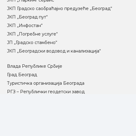
ЈКП Градско саобраћајно предузеће „Београд“
ЈКП „Београд пут“
ЈКП „Инфостан“
ЈКП „Погребне услуге“
ЈП „Градско стамбено“
ЈКП „Београдски водовод и канализација“
Влада Републике Србије
Град Београд
Туристичка организација Београда
РГЗ – Републички геодетски завод
АПР – Агенција за привредне регистре