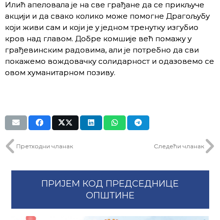
Илић апеловала је на све грађане да се прикључе
акцији и да свако колико може помогне Драгољубу
који живи сам и који је у једном тренутку изгубио
кров над главом. Добре комшије већ помажу у
грађевинским радовима, али је потребно да сви
покажемо вождовачку солидарност и одазовемо се
овом хуманитарном позиву.
Претходни чланак
Следећи чланак
ПРИЈЕМ КОД ПРЕДСЕДНИЦЕ
ОПШТИНЕ