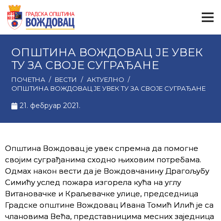
ОПШТИНА ВОЖДОВАЦ ЈЕ УВЕК
ТУ ЗА СВОЈЕ СУГРАЂАНЕ
ПОЧЕТНА
/
ВЕСТИ
/
АКТУЕЛНО
/
ОПШТИНА ВОЖДОВАЦ ЈЕ УВЕК ТУ ЗА СВОЈЕ СУГРАЂАНЕ
21. фебруар 2021.
Општина Вождовац је увек спремна да помогне
својим суграђанима сходно њиховим потребама.
Одмах након вести да је Вождовчанину Драгољубу
Симићу услед пожара изгорела кућа на углу
Витановачке и Краљевачке улице, председница
Градске општине Вождовац Ивана Томић Илић је са
члановима Већа, представницима месних заједница