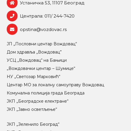
Устаничка 53, 11107 Београд
Централа: 011/ 244-7420
opstina@vozdovac.rs
ЈП „Пословни центар Вождовац“
Дом здравља „Вождовац”
УСЦ „Вождовац“ на Бањици
„Вождовачки центар – Шумице“
НУ „Светозар Марковић“
Центар МO за локалну самоуправу Вождовац
Комунална полиција града Београда
ЈКП „Београдске електране“
ЈКП „Јавно осветљење“
ЈКП „Зеленило Београд“