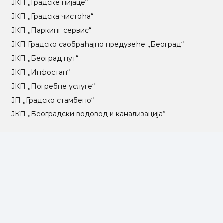
ЈКП „Градске пијаце“
ЈКП „Градска чистоћа“
ЈКП „Паркинг сервис“
ЈКП Градско саобраћајно предузеће „Београд“
ЈКП „Београд пут“
ЈКП „Инфостан“
ЈКП „Погребне услуге“
ЈП „Градско стамбено“
ЈКП „Београдски водовод и канализација“
Влада Републике Србије
Град Београд
Туристичка организација Београда
РГЗ – Републички геодетски завод
АПР – Агенција за привредне регистре