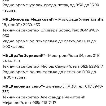
Радно време: уторак, среда, петак, од 9:30 до 16:00
часова
МЗ „Милорад Медаковић“
– Милорада Умљеновића
18, тел: 011/ 2460-433
Технички секретар: Оливера Борас, тел: 064/ 8787-
930
Радно време: од понедељка до петка, од 8:00 до
9:00 часова
МЗ „Браће Јерковић“
– Мештровићева 34, тел: 011/
2494- 819
Технички секретар: Милош Секулић, тел: 062/ 528-517
Радно време: oд понедељка до петка, од 8:00 до
16:00 часова
МЗ „Раковица село“
– Булевар ЈНА 30, тел: 011/ 3940-
335
Технички секретар: Александра Ранитовић
Мијановић, тел: 065/ 416-7417