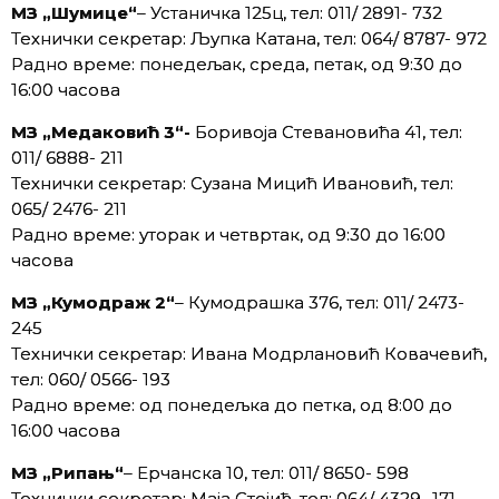
МЗ „Шумице“
– Устаничка 125ц, тел: 011/ 2891- 732
Технички секретар: Љупка Катана, тел: 064/ 8787- 972
Радно време: понедељак, среда, петак, од 9:30 до
16:00 часова
МЗ „Мeдаковић 3“-
Боривоја Стевановића 41, тел:
011/ 6888- 211
Технички секретар: Сузана Мицић Ивановић, тел:
065/ 2476- 211
Радно време: уторак и четвртак, од 9:30 до 16:00
часова
МЗ „Кумодраж 2“
– Кумодрашка 376, тел: 011/ 2473-
245
Технички секретар: Ивана Модрлановић Ковачевић,
тел: 060/ 0566- 193
Радно време: од понедељка до петка, од 8:00 до
16:00 часова
МЗ „Рипањ“
– Ерчанска 10, тел: 011/ 8650- 598
Технички секретар: Маја Стојић, тел: 064/ 4329- 171