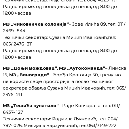
Радно време: од понедељка до петка, од 8:00 до
16:00 часова
МЗ „Чиновничка колонија“
– Јове Илића 89, тел: 011/
2469- 844
Технички секретар: Сузана Мицић Ивановић,тел:
065/ 2476- 211
Радно време: од понедељка до петка, од 8:00 до
16:00 часова
МЗ „Доњи Вождовац“
,
МЗ „Аутокоманда“
– Лимска
15,
МЗ „Виногради“
– Ђорђа Кратовца 50, тренутно
не користе своје просторије, а посао техничког
секретара обавља Сузана Мицић Ивановић, тел: 065/
2476- 211
МЗ „Тешића купатило“
– Раде Кончара 1а, тел: 011/
6437- 127
Технички секретари: Радмила Љумовић, тел: 064/
787- 026, Милијана Барзуиловић, тел:063/7149-722