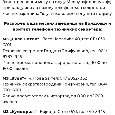
Заинтересовани могу да оду у Месну заједницу којој
припадају или да позову телефоном, а секретари
месних заједница ће у њихово име попунити пријаву.
Распоред рада месних заједница на Вождовцу и
контакт телефони техничких секретара:
МЗ „Бели Поток“
– Васе Чарапића 48, тел: 011/ 630-
6601
Технички секретар: Гордана Трифуновић, тел: 064/
8787- 945
Радно време: понедељак, среда, петак, од 8:00 до
16:00 часова
МЗ „Зуце“
– 14. Нова 5а, тел: 011/ 8052- 362
Технички секретар: Гордана Трифуновић, тел: 064/
630- 6601
Радно време: уторак и четвртак, од 8:00 до 16:00
часова
МЗ „Кумодраж“
– Војводе Степе 571, тел: 011/ 3945-