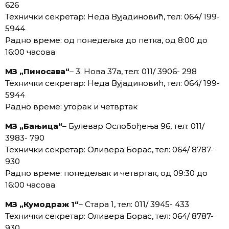
626
Технички секретар: Неда Вујадиновић, тел: 064/ 199-
5944
Радно време: од понедељкa до петка, од 8:00 до
16:00 часова
МЗ „Пиносава“
– 3. Нова 37а, тел: 011/ 3906- 298
Технички секретар: Неда Вујадиновић, тел: 064/ 199-
5944
Радно време: уторак и четвртак
МЗ „Бањица“
– Булевар Ослобођења 96, тел: 011/
3983- 790
Технички секретар: Оливера Борас, тел: 064/ 8787-
930
Радно време: понедељак и четвртак, од 09:30 до
16:00 часова
МЗ „Кумодраж 1“
– Стара 1, тел: 011/ 3945- 433
Технички секретар: Оливера Борас, тел: 064/ 8787-
930