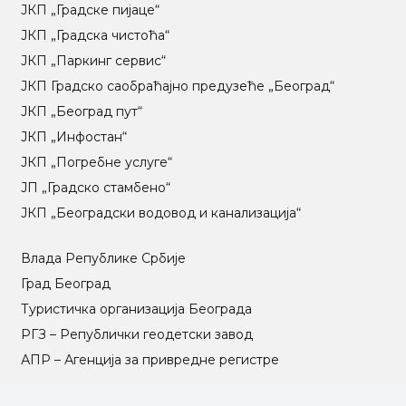
ЈКП „Градске пијаце“
ЈКП „Градска чистоћа“
ЈКП „Паркинг сервис“
ЈКП Градско саобраћајно предузеће „Београд“
ЈКП „Београд пут“
ЈКП „Инфостан“
ЈКП „Погребне услуге“
ЈП „Градско стамбено“
ЈКП „Београдски водовод и канализација“
Влада Републике Србије
Град Београд
Туристичка организација Београда
РГЗ – Републички геодетски завод
АПР – Агенција за привредне регистре