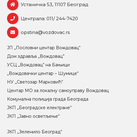
Устаничка 53, 11107 Београд
Централа: 011/ 244-7420
opstina@vozdovac.rs
ЈП „Пословни центар Вождовац“
Дом здравља „Вождовац”
УСЦ „Вождовац“ на Бањици
„Вождовачки центар – Шумице“
НУ „Светозар Марковић“
Центар МO за локалну самоуправу Вождовац
Комунална полиција града Београда
ЈКП „Београдске електране“
ЈКП „Јавно осветљење“
ЈКП „Зеленило Београд“