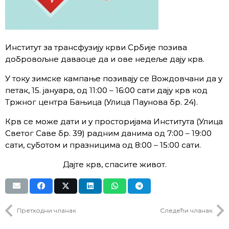
Институт за трансфузију крви Србије позива
добровољне даваоце да и ове недеље дају крв.
У току зимске кампање позивају се Вождовчани да у
петак, 15. јануара, од 11:00 – 16:00 сати дају крв код
Тржног центра Бањица (Улица Паунова бр. 24).
Крв се може дати и у просторијама Института (Улица
Светог Саве бр. 39) радним данима од 7:00 – 19:00
сати, суботом и празницима од 8:00 – 15:00 сати.
Дајте крв, спасите живот.
Претходни чланак
Следећи чланак