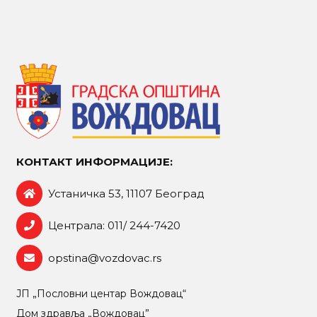
КОНТАКТ ИНФОРМАЦИЈЕ:
Устаничка 53, 11107 Београд
Централа: 011/ 244-7420
opstina@vozdovac.rs
ЈП „Пословни центар Вождовац“
Дом здравља „Вождовац”