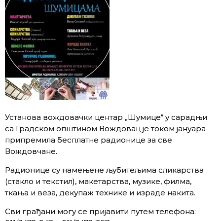
Установа вождовачки центар „Шумице“ у сарадњи
са Градском општином Вождовац је током јануара
припремила бесплатне радионице за све
Вождовчане.
Радионице су намењене љубитељима сликарства
(стакло и текстил), макетарства, музике, филма,
ткања и веза, декупаж технике и израде накита.
Сви грађани могу се пријавити путем телефона: