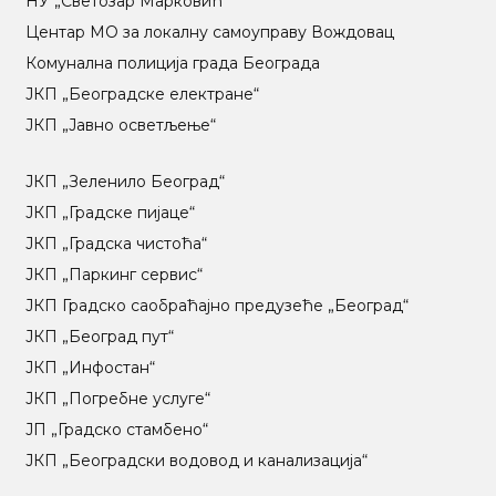
НУ „Светозар Марковић“
Центар МO за локалну самоуправу Вождовац
Комунална полиција града Београда
ЈКП „Београдске електране“
ЈКП „Јавно осветљење“
ЈКП „Зеленило Београд“
ЈКП „Градске пијаце“
ЈКП „Градска чистоћа“
ЈКП „Паркинг сервис“
ЈКП Градско саобраћајно предузеће „Београд“
ЈКП „Београд пут“
ЈКП „Инфостан“
ЈКП „Погребне услуге“
ЈП „Градско стамбено“
ЈКП „Београдски водовод и канализација“