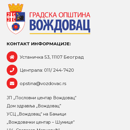
КОНТАКТ ИНФОРМАЦИЈЕ:
Устаничка 53, 11107 Београд
Централа: 011/ 244-7420
opstina@vozdovac.rs
ЈП „Пословни центар Вождовац“
Дом здравља „Вождовац”
УСЦ „Вождовац“ на Бањици
„Вождовачки центар – Шумице“