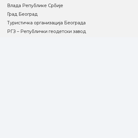
Влада Републике Србије
Град Београд
Туристичка организација Београда
РГЗ – Републички геодетски завод
АПР – Агенција за привредне регистре
©2025 Opština Voždovac. Designed by
NEXT VISION