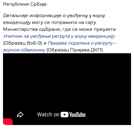
Републике Србије.
Детаљније информације о увођењу у војну
евиденцију могу се потрaжити на сајту
Министарства одбране, где се може преузети
Упитник за увођење регрута у војну евиденцију
(Образац Воб-0) и
Пријавa података о регруту –
војном обвезник
у
(Образац Пријава ДКП).