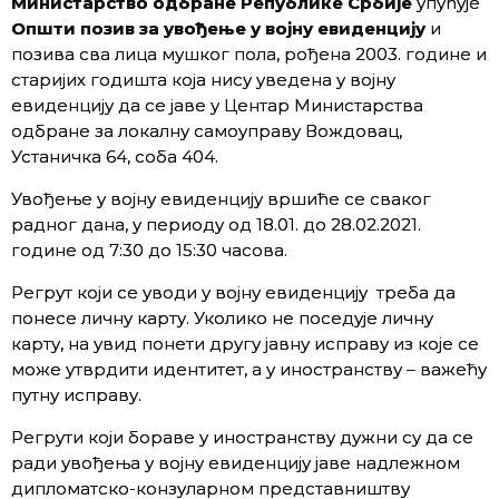
Министарство одбране Републике Србије
упућује
Општи позив за увођење у војну евиденцију
и
позива сва лица мушког пола, рођена 2003. године и
старијих годишта која нису уведена у војну
евиденцију да се јаве у Центар Министарства
одбране за локалну самоуправу Вождовац,
Устаничка 64, соба 404.
Увођење у војну евиденцију вршиће се сваког
радног дана, у периоду од 18.01. до 28.02.2021.
године од 7:30 до 15:30 часова.
Регрут који се уводи у војну евиденцију треба да
понесе личну карту. Уколико не поседује личну
карту, на увид понети другу јавну исправу из које се
може утврдити идентитет, а у иностранству – важећу
путну исправу.
Регрути који бораве у иностранству дужни су да се
ради увођења у војну евиденцију јаве надлежном
дипломатско-конзуларном представништву