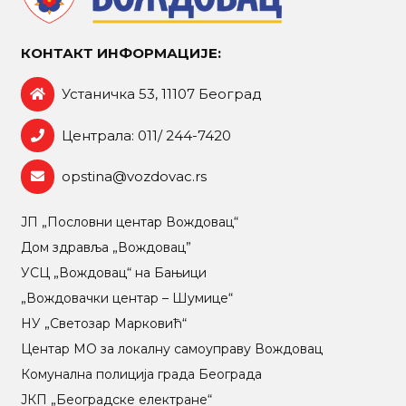
КОНТАКТ ИНФОРМАЦИЈЕ:
Устаничка 53, 11107 Београд
Централа: 011/ 244-7420
opstina@vozdovac.rs
ЈП „Пословни центар Вождовац“
Дом здравља „Вождовац”
УСЦ „Вождовац“ на Бањици
„Вождовачки центар – Шумице“
НУ „Светозар Марковић“
Центар МO за локалну самоуправу Вождовац
Комунална полиција града Београда
ЈКП „Београдске електране“