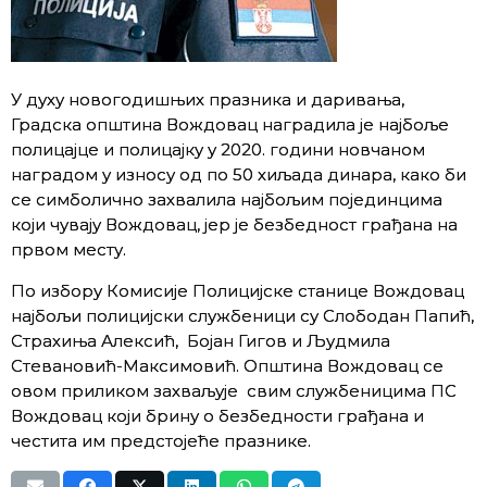
У духу новогодишњих празника и даривања,
Градска општина Вождовац наградила је најбоље
полицајце и полицајку у 2020. години новчаном
наградом у износу од по 50 хиљада динара, како би
се симболично захвалила најбољим појединцима
који чувају Вождовац, јер је безбедност грађана на
првом месту.
По избору Комисије Полицијске станице Вождовац
најбољи полицијски службеници су Слободан Папић,
Страхиња Алексић, Бојан Гигов и Људмила
Стевановић-Максимовић. Општина Вождовац се
овом приликом захваљује свим службеницима ПС
Вождовац који брину о безбедности грађана и
честита им предстојеће празнике.