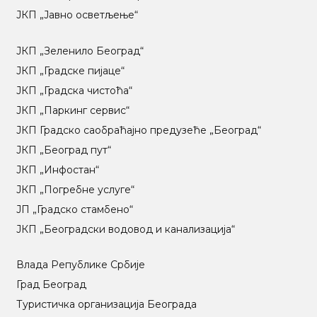
ЈКП „Јавно осветљење“
ЈКП „Зеленило Београд“
ЈКП „Градске пијаце“
ЈКП „Градска чистоћа“
ЈКП „Паркинг сервис“
ЈКП Градско саобраћајно предузеће „Београд“
ЈКП „Београд пут“
ЈКП „Инфостан“
ЈКП „Погребне услуге“
ЈП „Градско стамбено“
ЈКП „Београдски водовод и канализација“
Влада Републике Србије
Град Београд
Туристичка организација Београда