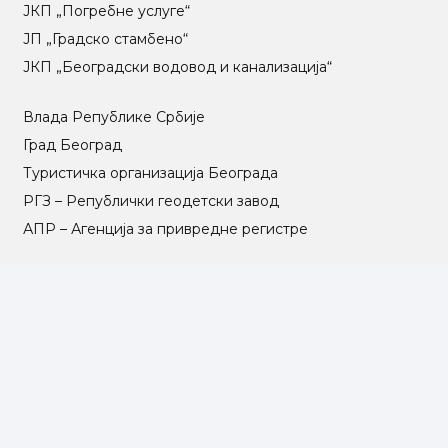
ЈКП „Погребне услуге“
ЈП „Градско стамбено“
ЈКП „Београдски водовод и канализација“
Влада Републике Србије
Град Београд
Туристичка организација Београда
РГЗ – Републички геодетски завод
АПР – Агенција за привредне регистре