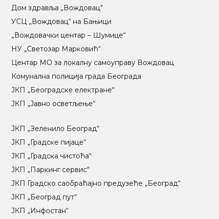
Дом здравља „Вождовац”
УСЦ „Вождовац“ на Бањици
„Вождовачки центар – Шумице“
НУ „Светозар Марковић“
Центар МO за локалну самоуправу Вождовац
Комунална полиција града Београда
ЈКП „Београдске електране“
ЈКП „Јавно осветљење“
ЈКП „Зеленило Београд“
ЈКП „Градске пијаце“
ЈКП „Градска чистоћа“
ЈКП „Паркинг сервис“
ЈКП Градско саобраћајно предузеће „Београд“
ЈКП „Београд пут“
ЈКП „Инфостан“