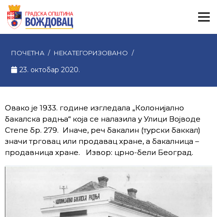
ПОЧЕТНА
/
НЕКАТЕГОРИЗОВАНО
/
23. октобар 2020.
Овако је 1933. године изгледала „Колонијално
бакалска радња“ која се налазила у Улици Војводе
Степе бр. 279. Иначе, реч бакалин (турски баккал)
значи трговац или продавац хране, а бакалница –
продавница хране. Извор: црно-бели Београд.