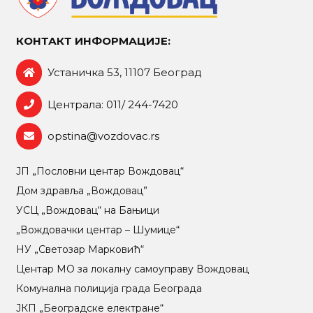
КОНТАКТ ИНФОРМАЦИЈЕ:
Устаничка 53, 11107 Београд
Централа: 011/ 244-7420
opstina@vozdovac.rs
ЈП „Пословни центар Вождовац“
Дом здравља „Вождовац”
УСЦ „Вождовац“ на Бањици
„Вождовачки центар – Шумице“
НУ „Светозар Марковић“
Центар МO за локалну самоуправу Вождовац
Комунална полиција града Београда
ЈКП „Београдске електране“