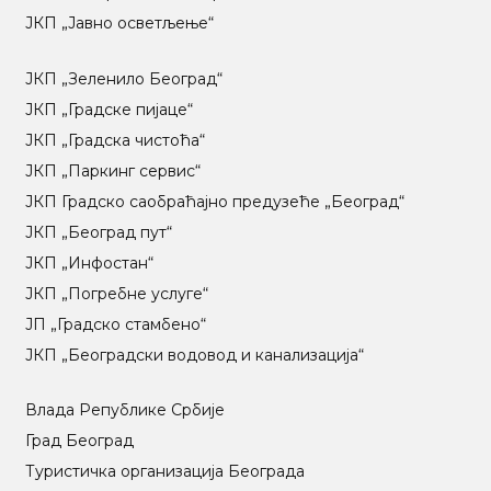
ЈКП „Јавно осветљење“
ЈКП „Зеленило Београд“
ЈКП „Градске пијаце“
ЈКП „Градска чистоћа“
ЈКП „Паркинг сервис“
ЈКП Градско саобраћајно предузеће „Београд“
ЈКП „Београд пут“
ЈКП „Инфостан“
ЈКП „Погребне услуге“
ЈП „Градско стамбено“
ЈКП „Београдски водовод и канализација“
Влада Републике Србије
Град Београд
Туристичка организација Београда