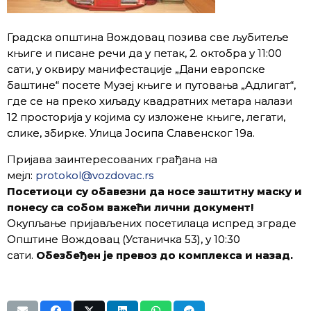
Градска општина Вождовац позива све љубитеље
књиге и писане речи да у петак, 2. октобра у 11:00
сати, у оквиру манифестације „Дани европске
баштине“ посете Музеј књиге и путовања „Адлигат“,
где се на преко хиљаду квадратних метара налази
12 просторија у којима су изложене књиге, легати,
слике, збирке. Улица Јосипа Славенског 19а.
Пријава заинтересованих грађана на
мејл:
protokol@vozdovac.rs
Посетиоци су обавезни да носе заштитну маску и
понесу са собом важећи лични документ!
Окупљање пријављених посетилаца испред зграде
Општине Вождовац (Устаничка 53), у 10:30
сати.
Обезбеђен је превоз до комплекса и назад.