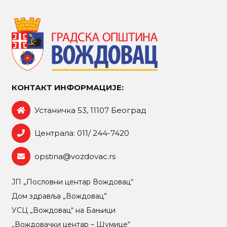
КОНТАКТ ИНФОРМАЦИЈЕ:
Устаничка 53, 11107 Београд
Централа: 011/ 244-7420
opstina@vozdovac.rs
ЈП „Пословни центар Вождовац“
Дом здравља „Вождовац”
УСЦ „Вождовац“ на Бањици
„Вождовачки центар – Шумице“