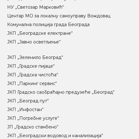
НУ „Светозар Марковић“
Центар МO за локалну самоуправу Вождовац
Комунална полиција града Београда
ЈКП „Београдске електране“
ЈКП „Јавно осветљење“
ЈКП „Зеленило Београд“
ЈКП „Градске пијаце“
ЈКП „Градска чистоћа“
ЈКП „Паркинг сервис“
ЈКП Градско саобраћајно предузеће „Београд“
ЈКП „Београд пут“
ЈКП „Инфостан“
ЈКП „Погребне услуге“
ЈП „Градско стамбено“
ЈКП „Београдски водовод и канализација“