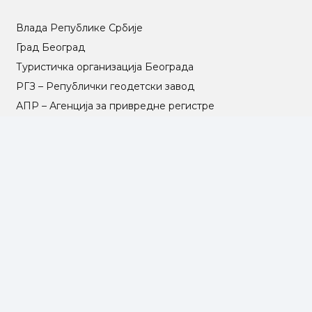
Влада Републике Србије
Град Београд
Туристичка организација Београда
РГЗ – Републички геодетски завод
АПР – Агенција за привредне регистре
©2025 Opština Voždovac. Designed by
NEXT VISION