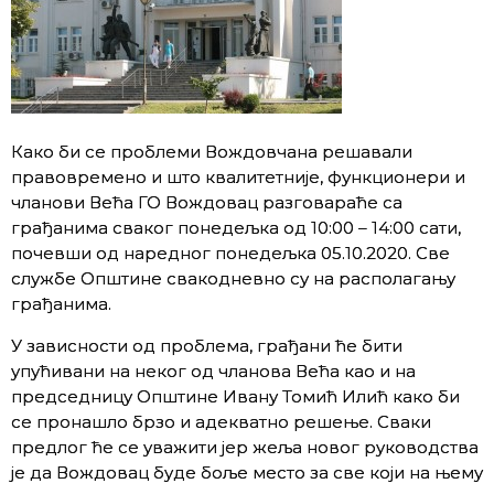
Како би се проблеми Вождовчана решавали
правовремено и што квалитетније, функционери и
чланови Већа ГО Вождовац разговараће са
грађанима сваког понедељка од 10:00 – 14:00 сати,
почевши од наредног понедељка 05.10.2020. Све
службе Општине свакодневно су на располагању
грађанима.
У зависности од проблема, грађани ће бити
упућивани на неког од чланова Већа као и на
председницу Општине Ивану Томић Илић како би
се пронашло брзо и адекватно решење. Сваки
предлог ће се уважити јер жеља новог руководства
је да Вождовац буде боље место за све који на њему