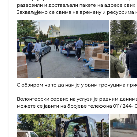
развозили и достављали пакете на адресе свих 
Захваљујемо се свима на времену и ресурсима к
С обзиром на то да нам је у овим тренуцима пр
Волонтерски сервис на услузи је радним данима
можете се јавити на бројеве телефона 011/ 244- 0