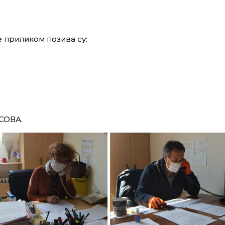
 приликом позива су:
СОВА.