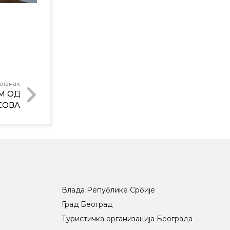
чланак
М ОД
АСОВА
Влада Републике Србије
Град Београд
Туристичка организација Београда