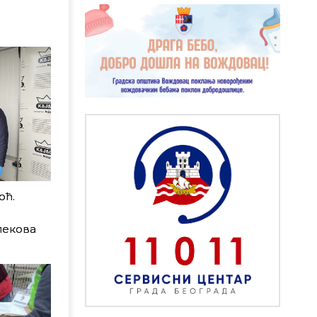
оћ.
лекова