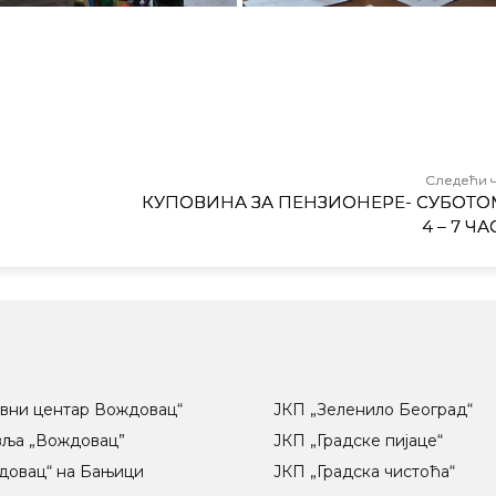
Следећи 
КУПОВИНА ЗА ПЕНЗИОНЕРЕ- СУБОТО
4 – 7 Ч
вни центар Вождовац“
ЈКП „Зеленило Београд“
вља „Вождовац”
ЈКП „Градске пијаце“
довац“ на Бањици
ЈКП „Градска чистоћа“