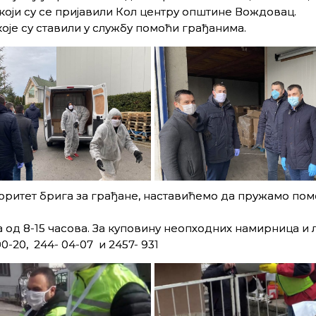
који су се пријавили Кол центру општине Вождовац.
оје су ставили у службу помоћи грађанима.
иоритет брига за грађане, наставићемо да пружамо пом
 од 8-15 часова. За куповину неопходних намирница и 
0-20, 244- 04-07 и 2457- 931