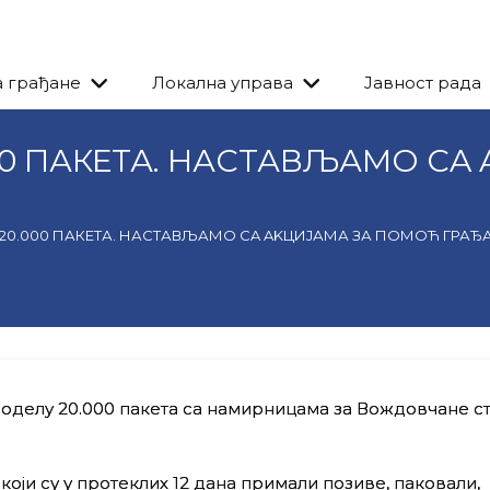
а грађане
Локална управа
Јавност рада
00 ПАКЕТА. НАСТАВЉАМО СA
20.000 ПАКЕТА. НАСТАВЉАМО СA AKЦИЈАМА ЗА ПОМОЋ ГРА
оделу 20.000 пакета са намирницама за Вождовчане ст
 који су у протеклих 12 дана примали позиве, паковали,