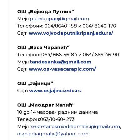
ОШ „Војвода Путник”
Мејл:
putnik.ripanj@gmail.com
Телефони: 064/8640-158 и 064/ 8640-170
Сајт:
www.vojvodaputnikripanj.edu.rs/
ОШ „Васа Чарапић”
Телефон: 064/ 666-56-84 и 064/ 666-46-90
Mејл:
tandesanka@gmail.com
Сајт:
www.os-vasacarapic.com/
ОШ
„
Јајинци”
Сајт
:
www.osjajinci.edu.rs
ОШ „Миодраг Матић“
10 go 14 часова- радним данима
Телефон:063/10-60- 273
Мејл:
sekretar.osmiodraqmatic@qmail.com
,
osmiodragmatic@yahoo. com