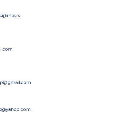
ic@mts.rs
l.com
spp@gmail.com
cic@yahoo.com
.