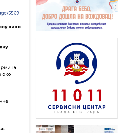
luge/5569
олу како
вну
термина
е око
ичне
м
а: