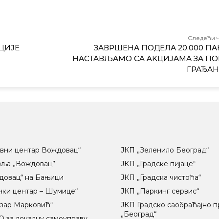
Следећи 
ЦИЈЕ
ЗАВРШЕНА ПОДЕЛА 20.000 ПАК
НАСТАВЉАМО СA AKЦИЈАМА ЗА П
ГРАЂА
вни центар Вождовац“
ЈКП „Зеленило Београд“
вља „Вождовац”
ЈКП „Градске пијаце“
довац“ на Бањици
ЈКП „Градска чистоћа“
чки центар – Шумице“
ЈКП „Паркинг сервис“
озар Марковић“
ЈКП Градско саобраћајно 
„Београд“
 за локалну самоуправу