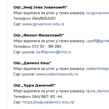
ОШ „Змај Јова Јовановић“
Мејл адреаса за упис у први разред:
os.zjjovanov
Телефон: 064/8053301
Сајт:
www.zjjovanovic.edu.rs
ОШ „Филип Филиповић“
Мејл адреаса за упис у први разред:
upisff@gmai
Телефон: 011/ 30 – 98-280
Сајт школе:
os.ffilipovic@mts.rs
ОШ „Данило Киш“
Мејл адреаса за упис у први разред:
osdaniloki
Сајт школе:
www.osdanilokis.edu.rs
ОШ „Ђура Даничић“
Мејл адреаса за упис у први разред:
djura_dani
Телефон: 064/ 867- 83 -44
Сајт:
https://osdjuradanicic.edu.rs/