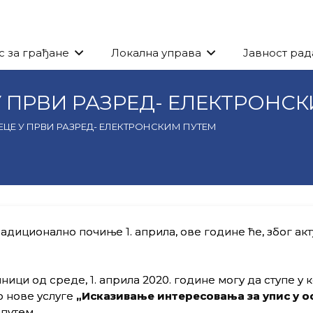
с за грађане
Локална управа
Јавност рад
У ПРВИ РАЗРЕД- ЕЛЕКТРОНС
ЕЦЕ У ПРВИ РАЗРЕД- ЕЛЕКТРОНСКИМ ПУТЕМ
адиционално почиње 1. априла, ове године ће, због ак
ици од среде, 1. априла 2020. године могу да ступе у 
о нове услуге
„Исказивање интересовања за упис у о
путем.