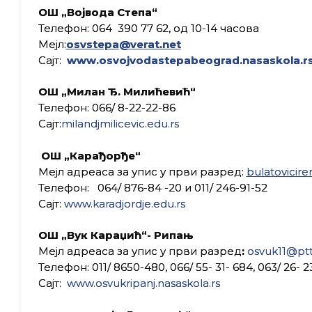
ОШ „Војвода Степа“
Телефон: 064 390 77 62, од 10-14 часова
Мејл:
osvstepa@verat.net
Сајт:
www.osvojvodastepabeograd.
nasaskola.r
ОШ „Милан Ђ. Милићевић“
Телефон: 066/ 8-22-22-86
Сајт:
milandjmilicevic.edu.rs
ОШ „Карађорђе“
Мејл адреаса за упис у први разред:
bulatovicir
Телефон: 064/ 876-84 -20 и 011/ 246-91-52
Сајт:
www.karadjordje.edu.rs
ОШ „Вук Караџић“- Рипањ
Мејл адреаса за упис у први разред
:
osvuk11@ptt
Телефон: 011/ 8650-480, 066/ 55- 31- 684, 063/ 26- 2
Сајт:
www.osvukripanj.nasaskola.rs