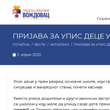
Серви
ПРИЈАВА ЗА УПИС ДЕЦЕ 
ПОЧЕТНА
/
ВЕСТИ
/
АКТУЕЛНО
/
ПРИЈАВА ЗА УПИС Д
3. април 2020.
Упис деце у први разред основне школе, који тр
ситуације и ванредног стања, почети касније.
Уместо уписа, родитељи и други законски заступн
са школом у коју желе да упишу своје дете прек
школу“
на Порталу еУправа, као и телефонским 