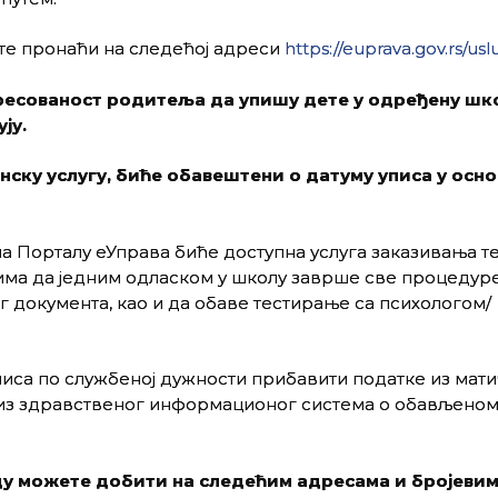
те пронаћи на следећој адреси
https://euprava.gov.rs/us
ресованост родитеља да упишу дете у одређену шк
ју.
ску услугу, биће обавештени о датуму уписа у осно
на Порталу еУправа биће доступна услуга заказивања 
љима да једним одласком у школу заврше све процедур
г документа, као и да обаве тестирање са психологом/
писа по службеној дужности прибавити податке из мат
 из здравственог информационог система о обављено
у можете добити на следећим адресама и бројевим