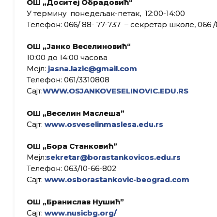
ОШ „Доситеј Обрадовић“
У термину понедељак-петак, 12:00-14:00
Телефон: 066/ 88- 77-737 – секретар школе, 066 
ОШ „Јанко Веселиновић“
10:00 до 14:00 часова
Мејл:
jasna.lazic@gmail.com
Телефон: 061/3310808
Сајт:
WWW.OSJANKOVESELINOVIC.EDU.RS
ОШ „Веселин Маслеша”
Сајт:
www.osveselinmaslesa.edu.rs
ОШ „Бора Станковић”
Мејл:
sekretar@
borastankovicos.edu.rs
Телефон: 063
/10-66-802
Сајт:
www.osborastankovic-beograd.com
ОШ „Бранислав Нушић”
Сајт:
www.nusicbg.org/