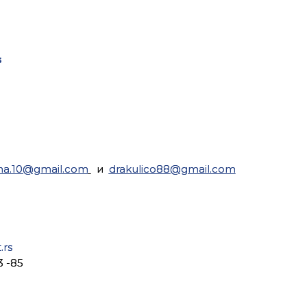
s
ena.10@gmail.com
и
drakulico88@gmail.com
.rs
3 -85