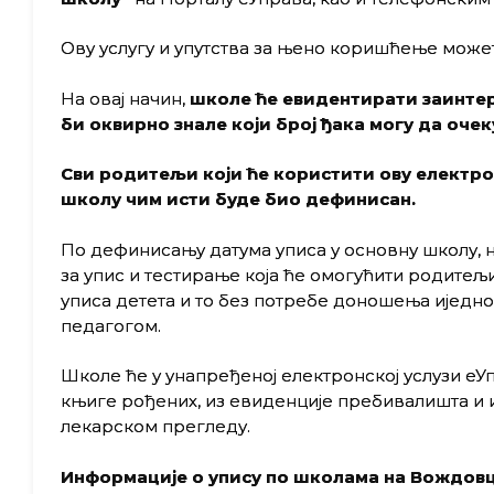
Ову услугу и упутства за њено коришћење може
На овај начин,
школе ће евидентирати заинте
би оквирно знале који број ђака могу да очеку
Сви родитељи који ће користити ову електрон
школу чим исти буде био дефинисан.
По дефинисању датума уписа у основну школу, 
за упис и тестирање која ће омогућити родите
уписа детета и то без потребе доношења иједно
педагогом.
Школе ће у унапређеној електронској услузи еУ
књиге рођених, из евиденције пребивалишта и
лекарском прегледу.
Информације о упису по школама на Вождовц