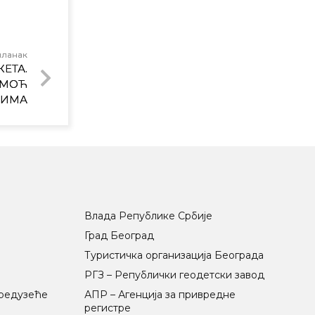
чланак
ЕТА.
ОМОЋ
НИМА
Влада Републике Србије
Град Београд
Туристичка организација Београда
РГЗ – Републички геодетски завод
предузеће
АПР – Агенција за привредне
регистре