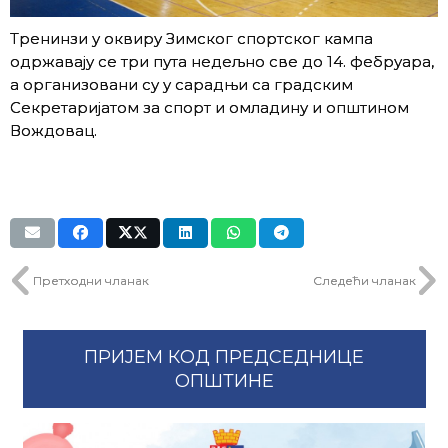
Тренинзи у оквиру Зимског спортског кампа
одржавају се три пута недељно све до 14. фебруара,
а организовани су у сарадњи са градским
Секретаријатом за спорт и омладину и општином
Вождовац.
Претходни чланак
Следећи чланак
ПРИЈЕМ КОД ПРЕДСЕДНИЦЕ
ОПШТИНЕ