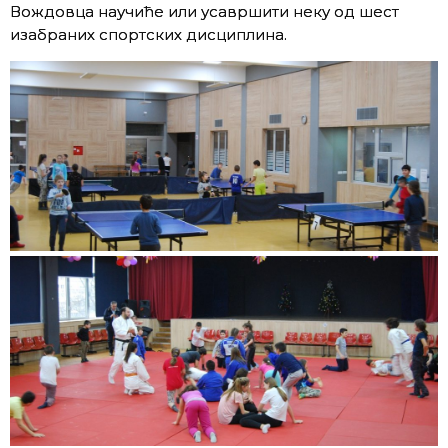
Вождовца научиће или усавршити неку од шест
изабраних спортских дисциплина.