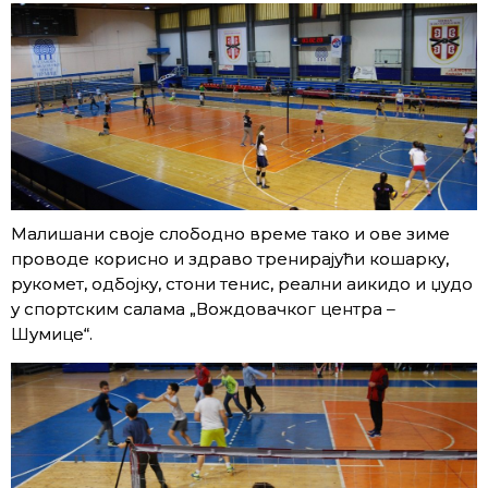
Малишани своје слободно време тако и ове зиме
проводе корисно и здраво тренирајући кошарку,
рукомет, одбојку, стони тенис, реални аикидо и џудо
у спортским салама „Вождовачког центра –
Шумице“.