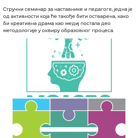
Стручни семинар за наставнике и педагоге, једна је
од активности која ће такође бити остварена, како
би креативна драма као медиј постала део
методологије у оквиру образовног процеса.