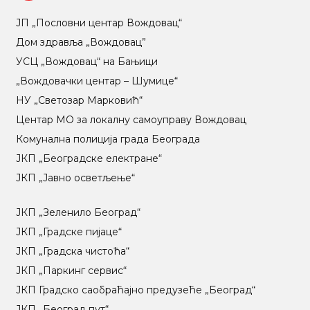
ЈП „Пословни центар Вождовац“
Дом здравља „Вождовац”
УСЦ „Вождовац“ на Бањици
„Вождовачки центар – Шумице“
НУ „Светозар Марковић“
Центар МO за локалну самоуправу Вождовац
Комунална полиција града Београда
ЈКП „Београдске електране“
ЈКП „Јавно осветљење“
ЈКП „Зеленило Београд“
ЈКП „Градске пијаце“
ЈКП „Градска чистоћа“
ЈКП „Паркинг сервис“
ЈКП Градско саобраћајно предузеће „Београд“
ЈКП „Београд пут“