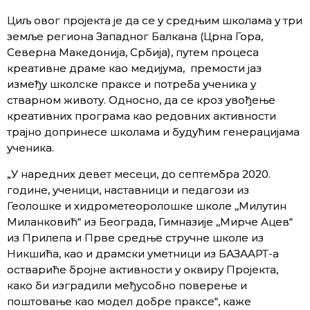
Циљ овог пројекта je да се у средњим школама у три
земље региона Западног Балкана (Црна Гора,
Северна Македонија, Србија), путем процеса
креативне драме као медијума, премости јаз
између школске праксе и потреба ученика у
стварном животу. Односно, да се кроз увођење
креативних програма као редовних активности
трајно допринесе школама и будућим генерацијама
ученика.
„У наредних девет месеци, до септембра 2020.
године, ученици, наставници и педагози из
Геолошке и хидрометеоролошке школе ,,Милутин
Миланковић“ из Београда, Гимназије ,,Мирче Ацев“
из Прилепа и Прве средње стручне школе из
Никшића, као и драмски уметници из БАЗААРТ-а
оствариће бројне активности у оквиру Пројекта,
како би изградили међусобно поверење и
поштовање као модел добре праксе“, каже