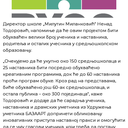
Директор школе „Милутин Миланковић“ Ненад
Тодоровић, напомиње да ће овим пројектом бити
обухваћен велики број ученика и наставника,
родитеља и осталих учесника у средњошколском
образовању.
„Очекујемо да ће укупно око 150 средњошколаца и
25 наставника бити посредно обухваћено
креативним програмима, док ће до 60 наставника
проћи програм обуке. Кроз рад на представама,
биће обухваћено још 60-ак средњошколаца, и
остала публика – око 300 појединаца“, каже
Тодоровић и додаје да ће сарадња ученика,
наставника и драмских уметника из Удружења
уметника БАЗААРТ допринети обликовању
иновативних приступа наставној пракси и омогућити
да се чују гласови ученика, који треба да постану