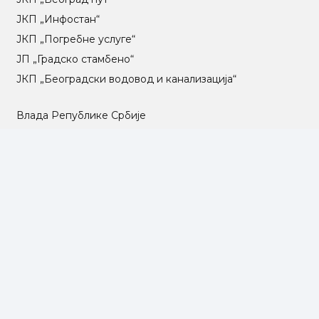
ЈКП „Инфостан“
ЈКП „Погребне услуге“
ЈП „Градско стамбено“
ЈКП „Београдски водовод и канализација“
Влада Републике Србије
Град Београд
Туристичка организација Београда
РГЗ – Републички геодетски завод
АПР – Агенција за привредне регистре