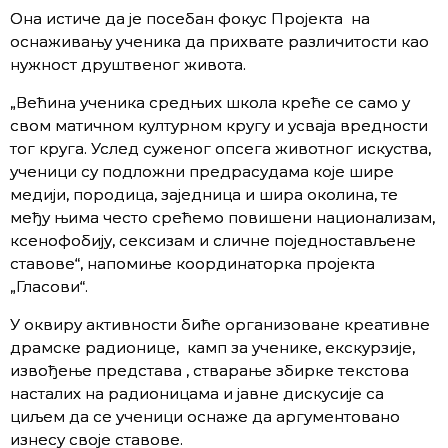
Она истиче да је посебан фокус Пројекта на
оснаживању ученика да прихвате различитости као
нужност друштвеног живота.
„Већина ученика средњих школа креће се само у
свом матичном културном кругу и усваја вредности
тог круга. Услед суженог опсега животног искуства,
ученици су подложни предрасудама које шире
медији, породица, заједница и шира околина, те
међу њима често срећемо повишени национализам,
ксенофобију, сексизам и сличне поједностављене
ставове“, напомиње координаторка пројекта
„Гласови“.
У оквиру активности биће организоване креативне
драмске радионице, камп за ученике, екскурзије,
извођење представа , стварање збирке текстова
насталих на радионицама и јавне дискусије са
циљем да се ученици оснаже да аргументовано
изнесу своје ставове.