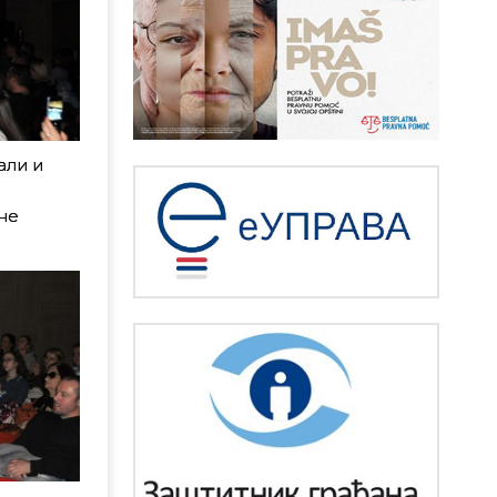
али и
не