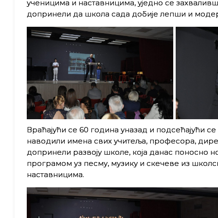
ученицима и наставницима, уједно се захваливш
допринели да школа сада добије лепши и модер
Враћајући се 60 година уназад и подсећајући с
наводили имена свих учитеља, професора, дирек
допринели развоју школе, која данас поносно н
програмом уз песму, музику и скечеве из школск
наставницима.