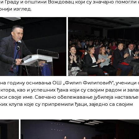
и Граду и општини Вождовац који су значајно помогли 
нији изглед.
е на годину оснивања ОШ „Филип Филиповић“, ученици 
тора, као и успешних ђака који су својим радом и зал
оси своје име. Свечано обележавање јубилеја наставље
их клупа које су припремили ђаци, заједно са својим