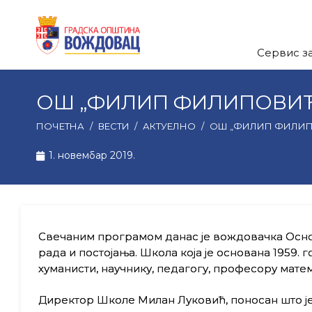
Сервис з
ОШ „ФИЛИП ФИЛИПОВИЋ
ПОЧЕТНА
/
ВЕСТИ
/
АКТУЕЛНО
/
ОШ „ФИЛИП ФИЛИП
1. новембар 2019.
Свечаним програмом данас је вождовачка Осн
рада и постојања. Школа која је основана 1959. 
хуманисти, научнику, педагогу, професору мат
Директор Школе Милан Луковић, поносан што је н