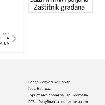
чланак
Е НА
ВАЊА
Влада Републике Србије
Град Београд
Туристичка организација Београда
РГЗ – Републички геодетски завод