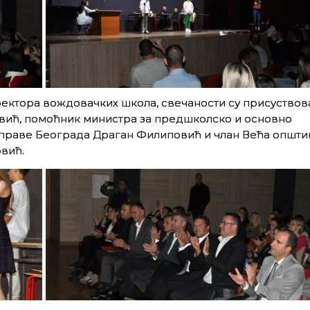
ектора вождовачких школа, свечаности су присуствов
вић, помоћник министра за предшколско и основно
праве Београда Драган Филиповић и члан Већа општи
вић.