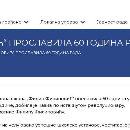
а грађане
Локална управа
Јавност рада
“ ПРОСЛАВИЛА 60 ГОДИНА 
ОВИЋ“ ПРОСЛАВИЛА 60 ГОДИНА РАДА
овна школа „Филип Филиповић“ обележила 60 година 
године, добила је назив по истакнутом револуционару,
ематике Филипу Филиповићу.
а челу овако успешне школске установе, честитао је ј