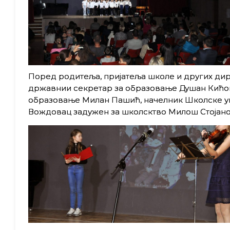
Поред родитеља, пријатеља школе и других дир
државнии секретар за образовање Душан Кићо
образовање Милан Пашић, начелник Школске у
Вождовац задужен за школсктво Милош Стојано