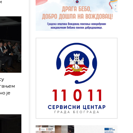
и
су
агањем
но је