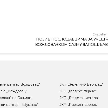
Следећи 
ПОЗИВ ПОСЛОДАВЦИМА ЗА УЧЕШЋ
ВОЖДОВАЧКОМ САЈМУ ЗАПОШЉА
вни центар Вождовац“
ЈКП „Зеленило Београд“
вља „Вождовац”
ЈКП „Градске пијаце“
довац“ на Бањици
ЈКП „Градска чистоћа“
чки центар – Шумице“
ЈКП „Паркинг сервис“