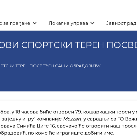
с за грађане
Локална управа
Јавност рад
ОВИ СПОРТСКИ ТЕРЕН ПОСВ
ОРТСКИ ТЕРЕН ПОСВЕЋЕН САШИ ОБРАДОВИЋУ
ембра, у 18 часова биће отворен 79. кошаркашки терен у
а за једну игру“ компаније
Mozzart,
у сарадњи са ГО Вож
дована Симића Циге 16, свечано ће отворити наш прос
радовић, по коме ће игралиште добити име.