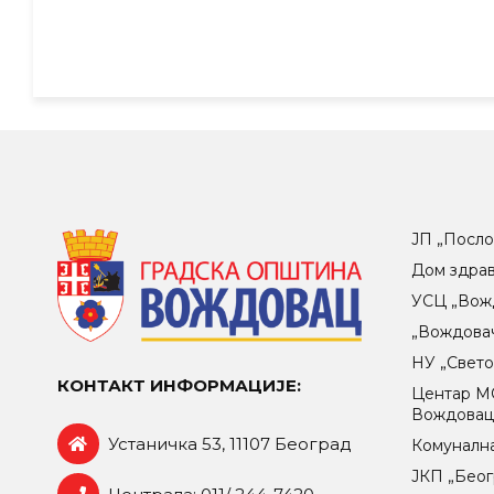
ЈП „Посло
Дом здра
УСЦ „Вож
„Вождова
НУ „Свет
КОНТАКТ ИНФОРМАЦИЈЕ:
Центар МO
Вождова
Устаничка 53, 11107 Београд
Комунална
ЈКП „Беог