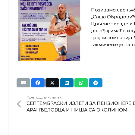
Позивамо све љу
„Саша Обрадовић“
Црвене звезде и 
догађај имаће и х
тројки компанија
такмичење је на т
Претходни чланак
СЕПТЕМБРАСКИ ИЗЛЕТИ ЗА ПЕНЗИОНЕРЕ 
АРАНЂЕЛОВЦА И НИША СА ОКОЛИНОМ