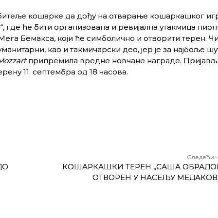
битеље кошарке да дођу на отварање кошаркашког иг
, где ће бити организована и ревијална утакмица пио
Мега Бемакса, који ће симболично и отворити терен. Ч
уманитарни, као и такмичарски део, јер је за најбоље ш
Mozzart
припремила вредне новчане награде. Пријављ
ерену 11. септембра од 18 часова.
Следећи 
ДО
КОШАРКАШКИ ТЕРЕН „САША ОБРАДО
ОТВОРЕН У НАСЕЉУ МЕДАКОВИ