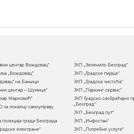
вни центар Вождовац“
ЈКП „Зеленило Београд“
вља „Вождовац”
ЈКП „Градске пијаце“
довац“ на Бањици
ЈКП „Градска чистоћа“
чки центар – Шумице“
ЈКП „Паркинг сервис“
озар Марковић“
ЈКП Градско саобраћајно 
„Београд“
 за локалну самоуправу
ц
ЈКП „Београд пут“
 полиција града Београда
ЈКП „Инфостан“
радске електране“
ЈКП „Погребне услуге“