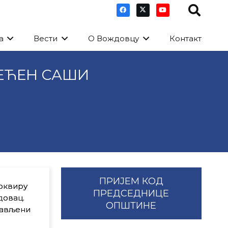
а
Вести
О Вождовцу
Контакт
ЕЋЕН САШИ
ПРИЈЕМ КОД
 оквиру
ПРЕДСЕДНИЦЕ
довац.
ОПШТИНЕ
лављени