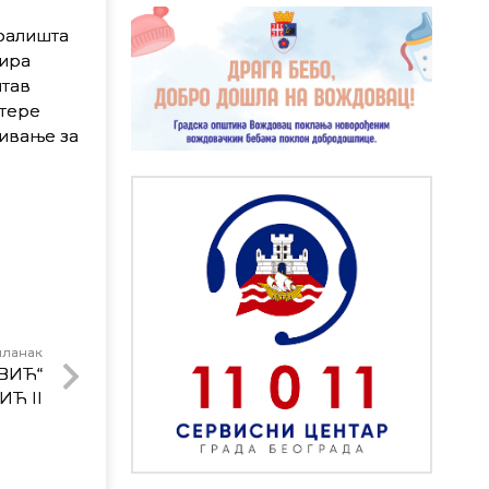
ралишта
нира
итав
утере
ивање за
чланак
ВИЋ“
Ћ II