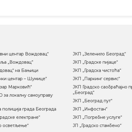
вни центар Вождовац“
ЈКП „Зеленило Београд“
вља „Вождовац”
ЈКП „Градске пијаце“
довац“ на Бањици
ЈКП „Градска чистоћа“
чки центар – Шумице“
ЈКП „Паркинг сервис“
озар Марковић“
ЈКП Градско саобраћајно 
„Београд“
 за локалну самоуправу
ц
ЈКП „Београд пут“
 полиција града Београда
ЈКП „Инфостан“
радске електране“
ЈКП „Погребне услуге“
о осветљење“
ЈП „Градско стамбено“