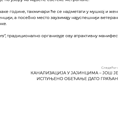
ваке године, такмичари ће се надметати у мушкој и жен
нцији, а посебно место заузимају најуспешнији ветеран
ке.
rs“
, традиционално организује ову атрактивну манифес
Следећи 
КАНАЛИЗАЦИЈА У ЈАЈИНЦИМА – ЈОШ Ј
ИСПУЊЕНО ОБЕЋАЊЕ ДАТО ГРАЂА