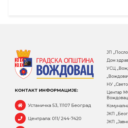
ЈП „Посло
Дом здра
УСЦ „Вож
„Вождова
НУ „Свет
КОНТАКТ ИНФОРМАЦИЈЕ:
Центар МO
Вождова
Устаничка 53, 11107 Београд
Комунална
ЈКП „Беог
Централа: 011/ 244-7420
ЈКП „Јавн