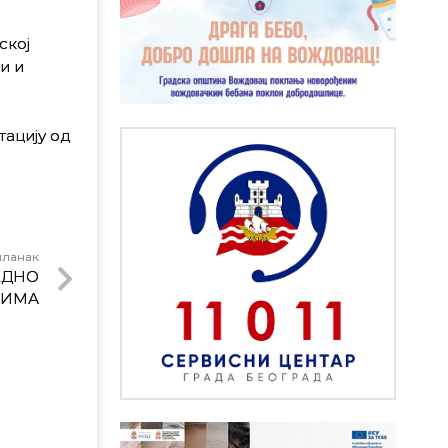
ској
и и
тацију од
чланак
ЕДНО
НИМА