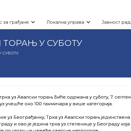
с за грађане
Локална управа
Јавност рад
И ТОРАЊ У СУБОТУ
У СУБОТУ
трка уз Авалски торањ биће одржана у суботу, 7. септе
, уз учешће око 100 такмичара у више категорија.
ке уз Београђанку, Трка уз Авалски торањ јединствена 
раду и ово је једина трка уз степенице у Београду која
је по узору на највеће светске метрополе.