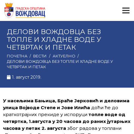
ДЕЛОВИ ВОЖДОВЦА БЕЗ
ТОПЛЕ И ХЛАДНЕ ВОДЕ У
ЧЕТВРТАК И ПЕТАК
ПОЧЕТНА
/
ВЕСТИ
/
АКТУЕЛНО
/
ДЕЛОВИ ВОЖДОВЦА БЕЗ ТОПЛЕ И ХЛАДНЕ ВОДЕ У
ЧЕТВРТАК И ПЕТАК
1. август 2019.
У
насељима Бањица, Браће Јерковић и деловима
улица Војводе Степе и Јове Илића
доћи ће до
краткотрајних прекиде у испоруци
т
опле воде
од
четвртка
, 1.августа
у 20 часова до раних јутарњих
часова у петак
2. августа
због радова у топлани