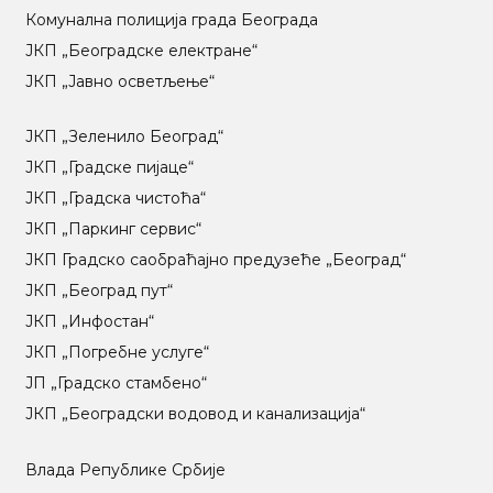
Комунална полиција града Београда
ЈКП „Београдске електране“
ЈКП „Јавно осветљење“
ЈКП „Зеленило Београд“
ЈКП „Градске пијаце“
ЈКП „Градска чистоћа“
ЈКП „Паркинг сервис“
ЈКП Градско саобраћајно предузеће „Београд“
ЈКП „Београд пут“
ЈКП „Инфостан“
ЈКП „Погребне услуге“
ЈП „Градско стамбено“
ЈКП „Београдски водовод и канализација“
Влада Републике Србије