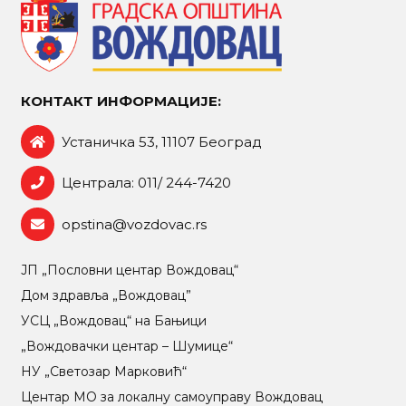
КОНТАКТ ИНФОРМАЦИЈЕ:
Устаничка 53, 11107 Београд
Централа: 011/ 244-7420
opstina@vozdovac.rs
ЈП „Пословни центар Вождовац“
Дом здравља „Вождовац”
УСЦ „Вождовац“ на Бањици
„Вождовачки центар – Шумице“
НУ „Светозар Марковић“
Центар МO за локалну самоуправу Вождовац