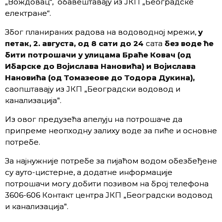
„Вождовац“, обавештавају из ЈКП „Београдске
електране“.
Због планираних радова на водоводној мрежи,
у
петак, 2. августа, од 8 сати до 24
сата
без воде ће
бити потрошачи у улицама Браће Ковач (од
Ибарске до Војислава Нановића) и Војислава
Нановића (од Томазеове до Тодора Дукина),
саопштавају из ЈКП „Београдски водовод и
канализација”.
Из овог предузећа апелујu на потрошаче да
припреме неопходну залиху воде за пиће и основне
потребе.
Зa нajнужниje пoтрeбe зa пијаћом водом oбeзбeђeне
су aутo-цистeрне, а дoдaтнe инфoрмaциje
пoтрoшaчи мoгу добити позивом на број телефона
3606-606 Кoнтaкт цeнтра ЈКП „Бeoгрaдски вoдoвoд
и кaнaлизaциjа”.