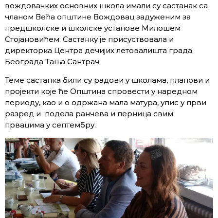
вождовачких основних школа имали су састанак са
чланом Већа општине Вождовац задуженим за
предшколске и школске установе Милошем
Стојановићем. Састанку је присуствовала и
директорка Центра дечијих летовалишта града
Београда Тања Сантрач.
Теме састанка били су радови у школама, планови и
пројекти које ће Општина спровести у наредном
периоду, као и о одржана мала матура, упис у први
разред и подела ранчева и перница свим
првацима у септембру.