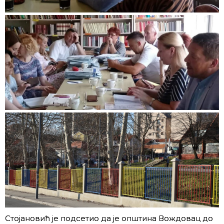
Стојановић је подсетио да је општина Вождовац до