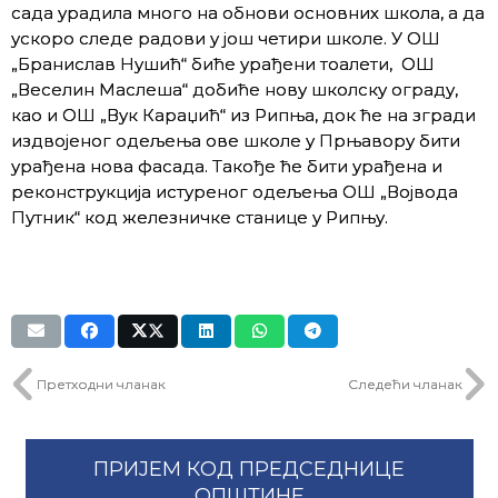
сада урадила много на обнови основних школа, а да
ускоро следе радови у још четири школе. У ОШ
„Бранислав Нушић“ биће урађени тоалети, ОШ
„Веселин Маслеша“ добиће нову школску ограду,
као и ОШ „Вук Караџић“ из Рипња, док ће на згради
издвојеног одељења ове школе у Прњавору бити
урађена нова фасада. Такође ће бити урађена и
реконструкција истуреног одељења ОШ „Војвода
Путник“ код железничке станице у Рипњу.
Претходни чланак
Следећи чланак
ПРИЈЕМ КОД ПРЕДСЕДНИЦЕ
ОПШТИНЕ