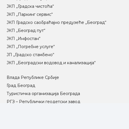
ЈКП „Градска чистоћа“
ЈКП „Паркинг сервис“
ЈКП Градско саобраћајно предузеће „Београд“
ЈКП „Београд пут“
ЈКП „Инфостан“
ЈКП „Погребне услуге“
ЈП „Градско стамбено“
ЈКП „Београдски водовод и канализација“
Влада Републике Србије
Град Београд
Туристичка организација Београда
РГЗ – Републички геодетски завод
АПР – Агенција за привредне регистре