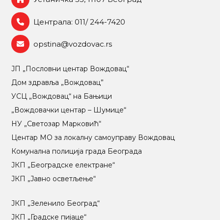
Централа: 011/ 244-7420
opstina@vozdovac.rs
ЈП „Пословни центар Вождовац“
Дом здравља „Вождовац”
УСЦ „Вождовац“ на Бањици
„Вождовачки центар – Шумице“
НУ „Светозар Марковић“
Центар МO за локалну самоуправу Вождовац
Комунална полиција града Београда
ЈКП „Београдске електране“
ЈКП „Јавно осветљење“
ЈКП „Зеленило Београд“
ЈКП „Градске пијаце“