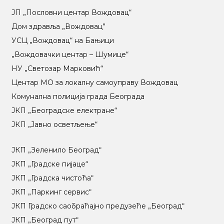
ЈП „Пословни центар Вождовац“
Дом здравља „Вождовац”
УСЦ „Вождовац“ на Бањици
„Вождовачки центар – Шумице“
НУ „Светозар Марковић“
Центар МO за локалну самоуправу Вождовац
Комунална полиција града Београда
ЈКП „Београдске електране“
ЈКП „Јавно осветљење“
ЈКП „Зеленило Београд“
ЈКП „Градске пијаце“
ЈКП „Градска чистоћа“
ЈКП „Паркинг сервис“
ЈКП Градско саобраћајно предузеће „Београд“
ЈКП „Београд пут“