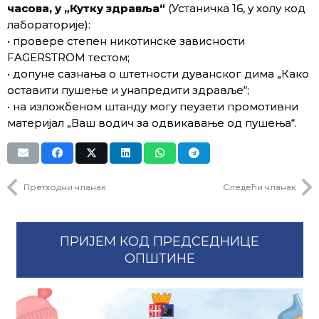
часова, у „Кутку здравља“
(Устаничка 16, у холу код
лабораторије):
• провере степен никотинске зависности
FAGERSTROM тестoм;
• допуне сазнања о штетности дуванског дима „Како
оставити пушење и унапредити здравље“;
• на изложбеном штанду могу пеузети промотивни
материјал „Ваш водич за одвикавање од пушења“.
Претходни чланак
Следећи чланак
ПРИЈЕМ КОД ПРЕДСЕДНИЦЕ
ОПШТИНЕ