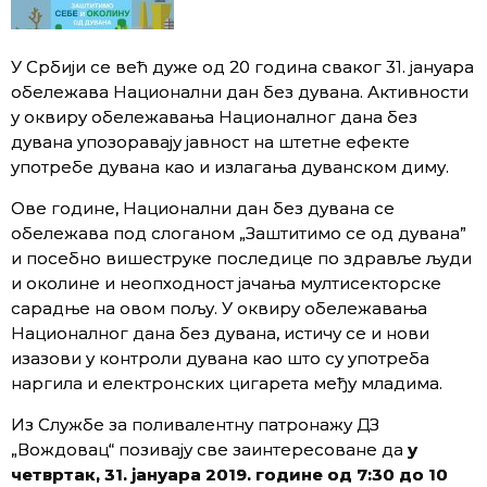
У Србији се већ дуже од 20 година сваког 31. јануара
обележава Национални дан без дувана. Активности
у оквиру обележавања Националног дана без
дувана упозоравају јавност на штетне ефекте
употребе дувана као и излагања дуванском диму.
Ове године, Национални дан без дувана се
обележава под слоганом „Заштитимо се од дувана”
и посебно вишеструке последице по здравље људи
и околине и неопходност јачања мултисекторске
сарадње на овом пољу. У оквиру обележавања
Националног дана без дувана, истичу се и нови
изазови у контроли дувана као што су употреба
наргила и електронских цигарета међу младима.
Из Службе за поливалентну патронажу ДЗ
„Вождовац“ позивају све заинтересоване да
у
четвртак, 31. јануара 2019. године од 7:30 до 10