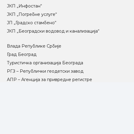
ЈКП „Инфостан“
ЈКП „Погребне услуге“
ЈП „Градско стамбено“
ЈКП „Београдски водовод и канализација“
Влада Републике Србије
Град Београд
Туристичка организација Београда
РГЗ – Републички геодетски завод
АПР – Агенција за привредне регистре