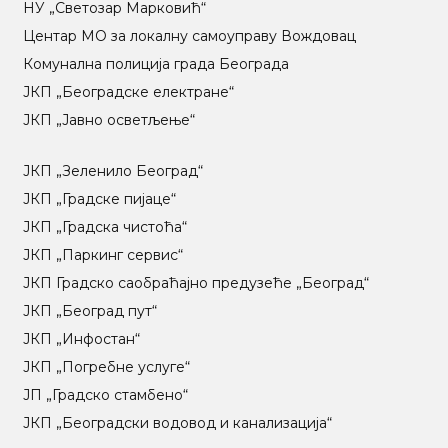
НУ „Светозар Марковић“
Центар МO за локалну самоуправу Вождовац
Комунална полиција града Београда
ЈКП „Београдске електране“
ЈКП „Јавно осветљење“
ЈКП „Зеленило Београд“
ЈКП „Градске пијаце“
ЈКП „Градска чистоћа“
ЈКП „Паркинг сервис“
ЈКП Градско саобраћајно предузеће „Београд“
ЈКП „Београд пут“
ЈКП „Инфостан“
ЈКП „Погребне услуге“
ЈП „Градско стамбено“
ЈКП „Београдски водовод и канализација“