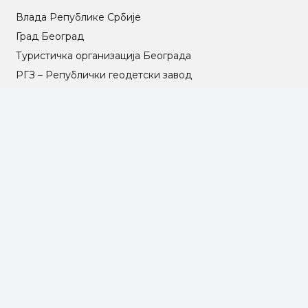
Влада Републике Србије
Град Београд
Туристичка организација Београда
РГЗ – Републички геодетски завод
АПР – Агенција за привредне регистре
©2025 Opština Voždovac. Designed by
NEXT VISION