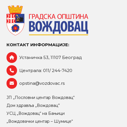
КОНТАКТ ИНФОРМАЦИЈЕ:
Устаничка 53, 11107 Београд
Централа: 011/ 244-7420
opstina@vozdovac.rs
ЈП „Пословни центар Вождовац“
Дом здравља „Вождовац”
УСЦ „Вождовац“ на Бањици
„Вождовачки центар – Шумице“