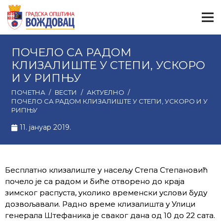
ПОЧЕЛО СА РАДОМ
КЛИЗАЛИШТЕ У СТЕПИ, УСКОРО
И У РИПЊУ
ПОЧЕТНА
/
ВЕСТИ
/
АКТУЕЛНО
/
ПОЧЕЛО СА РАДОМ КЛИЗАЛИШТЕ У СТЕПИ, УСКОРО И У
РИПЊУ
11. јануар 2019.
Бесплатно клизалиште у насељу Степа Степановић
почело је са радом и биће отворено до краја
зимског распуста, уколико временски услови буду
дозвољавали. Радно време клизалишта у Улици
генерала Штефаника је сваког дана од 10 до 22 сата.