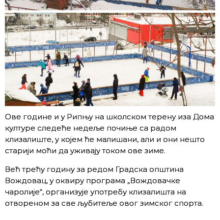
Ове године и у Рипњу на школском терену иза Дома
културе следеће недеље почиње са радом
клизалиште, у којем ће малишани, али и они нешто
старији моћи да уживају током ове зиме.
Већ трећу годину за редом Градска општина
Вождовац, у оквиру програма „Вождовачке
чаролије“, организује употребу клизалишта на
отвореном за све љубитеље овог зимског спорта.