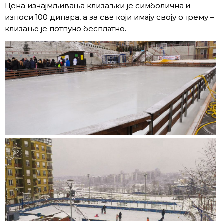
Цена изнајмљивања клизаљки је симболична и
износи 100 динара, а за све који имају своју опрему –
клизање је потпуно бесплатно.