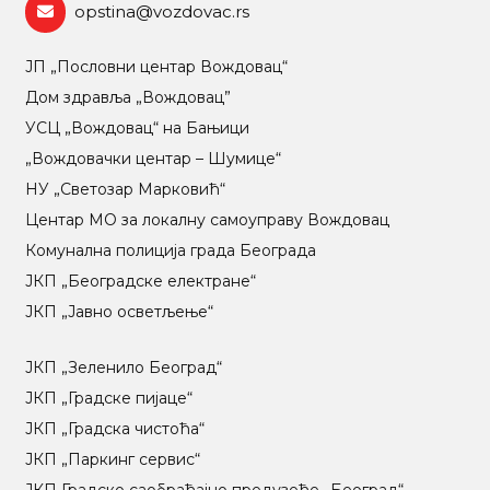
opstina@vozdovac.rs
ЈП „Пословни центар Вождовац“
Дом здравља „Вождовац”
УСЦ „Вождовац“ на Бањици
„Вождовачки центар – Шумице“
НУ „Светозар Марковић“
Центар МO за локалну самоуправу Вождовац
Комунална полиција града Београда
ЈКП „Београдске електране“
ЈКП „Јавно осветљење“
ЈКП „Зеленило Београд“
ЈКП „Градске пијаце“
ЈКП „Градска чистоћа“
ЈКП „Паркинг сервис“
ЈКП Градско саобраћајно предузеће „Београд“