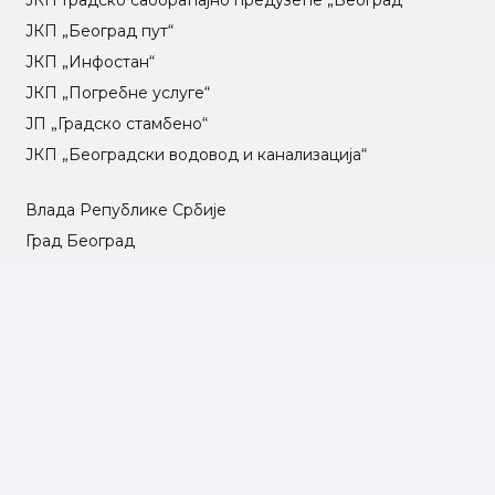
ЈКП „Београд пут“
ЈКП „Инфостан“
ЈКП „Погребне услуге“
ЈП „Градско стамбено“
ЈКП „Београдски водовод и канализација“
Влада Републике Србије
Град Београд
Туристичка организација Београда
РГЗ – Републички геодетски завод
АПР – Агенција за привредне регистре