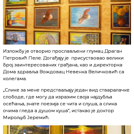
Изложбу је отворио прослављени глумац Драган
Петровић Пеле. Догађају је присуствовао велики
број заинтересованих грађана, као и директорка
Дома здравља Вождовац Невенка Величковић са
колегама.
„Слике за мене предстваљају један вид стваралачке
слободе, где могу да изразим своја најдубља
осећања, знате поезија се чита и слуша, а слика
очима гледа а душом куша“, истакао је доктор
Мирољуб Јеремић.