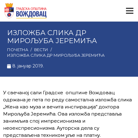
ИЗЛОЖБА СЛИКА ДР
МИРОЉУБА ЈЕРЕМИЋА
ПОЧЕТНА
/
ВЕСТИ
/
ИЗЛОЖБА СЛИКА ДР МИРОЉУБА ЈЕРЕМИЋА
8. јануар 2019.
У свечаној сали Градске општине Вождовац
одржана је пета по реду самостална изложба слика
„Жена као муза и вечита инспирација“ доктора
Мирољуба Јеремића. Ова изложба представља
занимљив спој импресионизма и
неоекспресионизма. Ауторска дела су
предстваљена техником уље на платну.