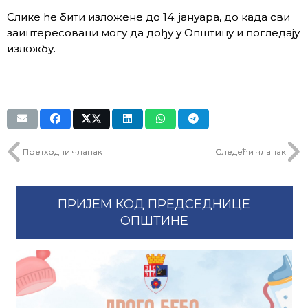
Слике ће бити изложене до 14. јануара, до када сви
заинтересовани могу да дођу у Општину и погледају
изложбу.
Претходни чланак
Следећи чланак
ПРИЈЕМ КОД ПРЕДСЕДНИЦЕ
ОПШТИНЕ