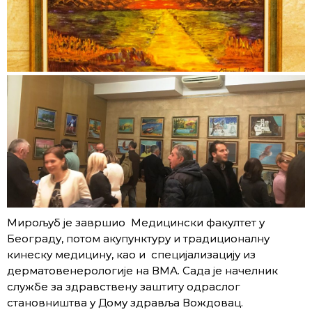
Мирољуб је завршио Медицински факултет у
Београду, потом акупунктуру и традиционалну
кинеску медицину, као и специјализацију из
дерматовенерологије на ВМА. Сада је начелник
службе за здравствену заштиту одраслог
становништва у Дому здравља Вождовац.