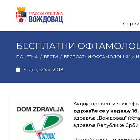
Серви
БЕСПЛАТНИ ОФТАМОЛОШ
ПОЧЕТНА
/
ВЕСТИ
/
БЕСПЛАТНИ ОФТАМОЛОШКИ И И
14. децембар 2018.
Акцијa превентивних офта
одржаће се
у недељу
16.
здравља „Вождовац“ (Уста
здравља Републике Срби.
Потребно је да пацијенти