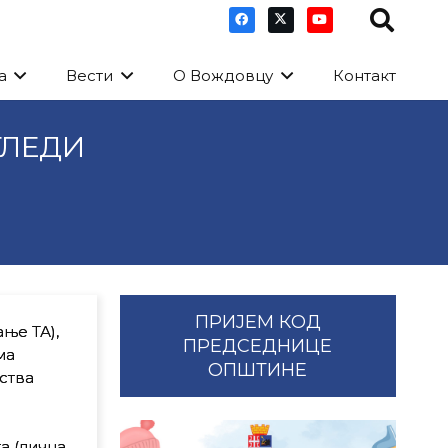
а
Вести
О Вождовцу
Контакт
ГЛЕДИ
ПРИЈЕМ КОД
ње ТА),
ПРЕДСЕДНИЦЕ
ма
ОПШТИНЕ
ства
а (лична