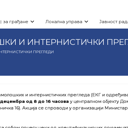
с за грађане
Локална управа
Јавност рад
КИ И ИНТЕРНИСТИЧКИ ПРЕ
НТЕРНИСТИЧКИ ПРЕГЛЕДИ
молошких и интернистичких прегледа (ЕКГ и одређива
децембра
од 8 до 16 часова
у централном објекту Дo
ничка 16). Акција се спроводи у организацији Министар
 са собом понесу неки од идентификационих докуменат