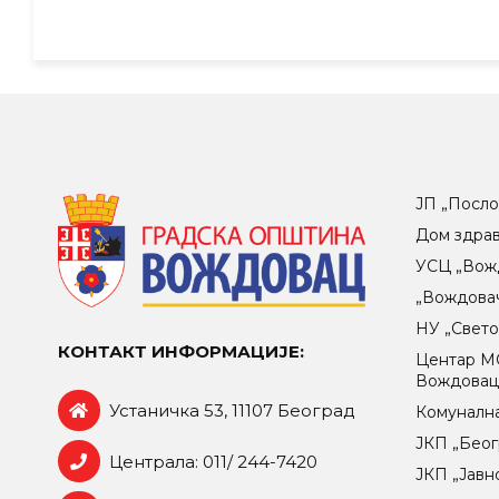
ЈП „Посло
Дом здра
УСЦ „Вож
„Вождова
НУ „Свет
КОНТАКТ ИНФОРМАЦИЈЕ:
Центар МO
Вождова
Устаничка 53, 11107 Београд
Комунална
ЈКП „Беог
Централа: 011/ 244-7420
ЈКП „Јавн