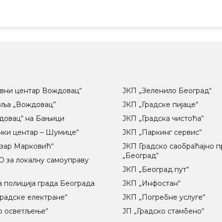
вни центар Вождовац“
ЈКП „Зеленило Београд“
вља „Вождовац”
ЈКП „Градске пијаце“
довац“ на Бањици
ЈКП „Градска чистоћа“
чки центар – Шумице“
ЈКП „Паркинг сервис“
озар Марковић“
ЈКП Градско саобраћајно 
„Београд“
 за локалну самоуправу
ц
ЈКП „Београд пут“
 полиција града Београда
ЈКП „Инфостан“
радске електране“
ЈКП „Погребне услуге“
о осветљење“
ЈП „Градско стамбено“