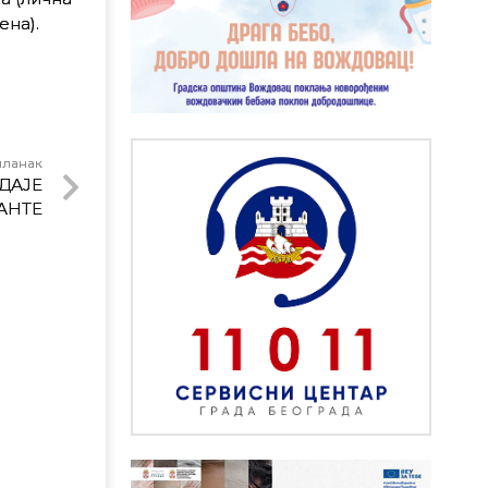
ена).
чланак
ДАЈЕ
АНТЕ