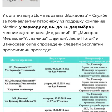
У организацији Дома здравља „Вождовац“ – Службе
за поливалентну патронажу, уз подршку компанијe
Medinic,
у периоду од 04. до 13. децембра
у
месним заједницама „Медаковић III“, „Милорад
Медаковић“, „Бањица“, „Јајинци“, „Бели Поток“ и
„Пиносава“ биће спроведени следећи бесплатни
превентивни прегледи: