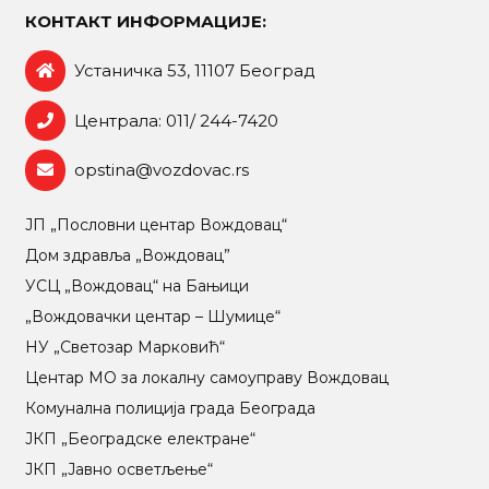
КОНТАКТ ИНФОРМАЦИЈЕ:
Устаничка 53, 11107 Београд
Централа: 011/ 244-7420
opstina@vozdovac.rs
ЈП „Пословни центар Вождовац“
Дом здравља „Вождовац”
УСЦ „Вождовац“ на Бањици
„Вождовачки центар – Шумице“
НУ „Светозар Марковић“
Центар МO за локалну самоуправу Вождовац
Комунална полиција града Београда
ЈКП „Београдске електране“
ЈКП „Јавно осветљење“