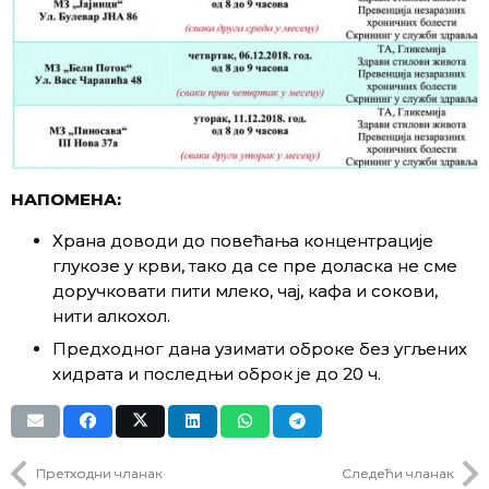
НАПОМЕНА:
Храна доводи до повећања концентрације
глукозе у крви, тако да се пре доласка не сме
доручковати пити млеко, чај, кафа и сокови,
нити алкохол.
Предходног дана узимати оброке без угљених
хидрата и последњи оброк је до 20 ч.
Претходни чланак
Следећи чланак