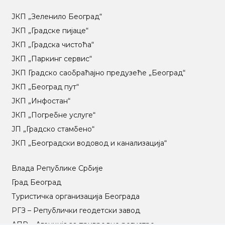
ЈКП „Зеленило Београд“
ЈКП „Градске пијаце“
ЈКП „Градска чистоћа“
ЈКП „Паркинг сервис“
ЈКП Градско саобраћајно предузеће „Београд“
ЈКП „Београд пут“
ЈКП „Инфостан“
ЈКП „Погребне услуге“
ЈП „Градско стамбено“
ЈКП „Београдски водовод и канализација“
Влада Републике Србије
Град Београд
Туристичка организација Београда
РГЗ – Републички геодетски завод
АПР – Агенција за привредне регистре