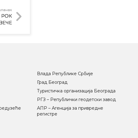
чланак
 РОК
 ВЕЧЕ
Влада Републике Србије
Град Београд
Туристичка организација Београда
РГЗ – Републички геодетски завод
предузеће
АПР – Агенција за привредне
регистре