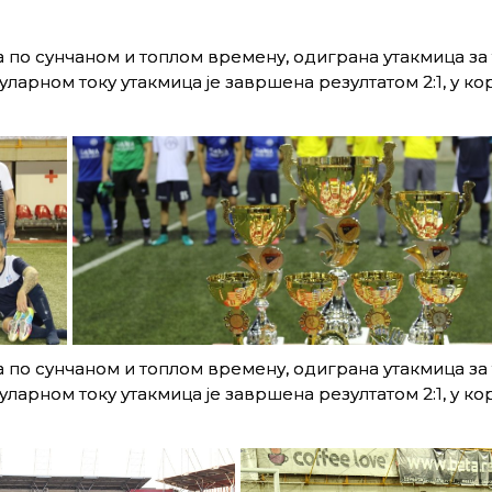
ва по сунчаном и топлом времену, одиграна утакмица за
уларном току утакмица је завршена резултатом 2:1, у ко
ва по сунчаном и топлом времену, одиграна утакмица за
уларном току утакмица је завршена резултатом 2:1, у ко