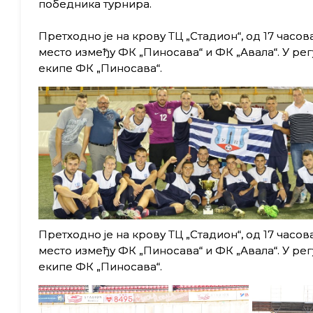
победника турнира.
Претходно је на крову ТЦ „Стадион“, од 17 часо
место између ФК „Пиносава“ и ФК „Авала“. У рег
екипе ФК „Пиносава“.
Претходно је на крову ТЦ „Стадион“, од 17 часо
место између ФК „Пиносава“ и ФК „Авала“. У рег
екипе ФК „Пиносава“.