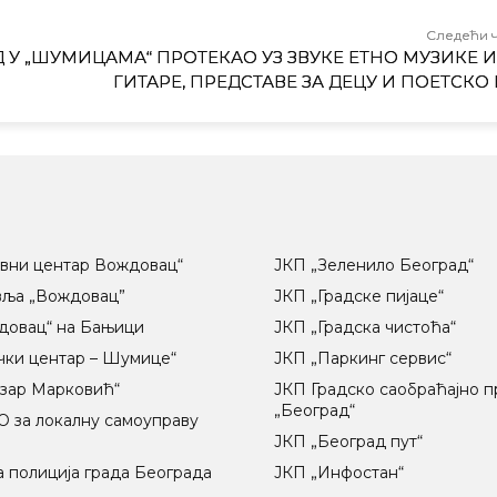
Следећи 
 У „ШУМИЦАМА“ ПРОТЕКАО УЗ ЗВУКЕ ЕТНО МУЗИКЕ И
ГИТАРЕ, ПРЕДСТАВЕ ЗА ДЕЦУ И ПОЕТСКО
вни центар Вождовац“
ЈКП „Зеленило Београд“
вља „Вождовац”
ЈКП „Градске пијаце“
довац“ на Бањици
ЈКП „Градска чистоћа“
чки центар – Шумице“
ЈКП „Паркинг сервис“
озар Марковић“
ЈКП Градско саобраћајно 
„Београд“
 за локалну самоуправу
ц
ЈКП „Београд пут“
 полиција града Београда
ЈКП „Инфостан“