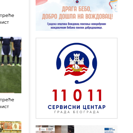
 треће
рист
 треће
рист