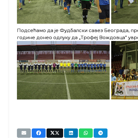
Подсећамо да је Фудбалски савез Београда, пре
године донео одлуку да „Трофеј Вождовца” увр