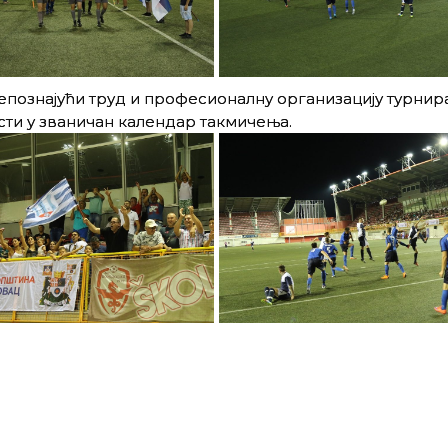
познајући труд и професионалну организацију турнира,
сти у званичан календар такмичења.