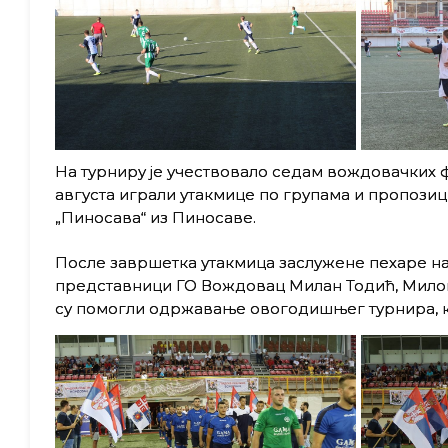
На турниру је учествовало седам вождовачких фу
августа играли утакмице по групама и пропози
„Пиносава“ из Пиносаве.
После завршетка утакмица заслужене пехаре н
представници ГО Вождовац Милан Тодић, Милош
су помогли одржавање овогодишњег турнира, ка