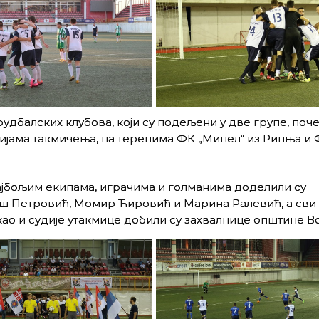
дбалских клубова, који су подељени у две групе, поче
цијама такмичења, на теренима ФК „Минел“ из Рипња и
ајбољим екипама, играчима и голманима доделили су
 Петровић, Момир Ћировић и Марина Ралевић, а сви 
о и судије утакмице добили су захвалнице општине В