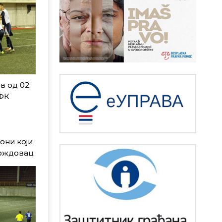
в од 02.
 ФК
они који
ождовац.