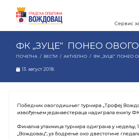
Сервис з
ФК „ЗУЦЕ“ ПОНЕО ОВО
ПОЧЕТНА
/
ВЕСТИ
/
АКТУЕЛНО
/
ФК „ЗУЦЕ“ ПОНЕО
13. август 2018.
Победник овогодишњег турнира „Трофеј Вождовца
извођењем једанаестераца надиграла екипу ФК 
Финална утакмица турнира одиграна у недељу, 1
„Вождовац“, уз бодрење око двестотине гледалац