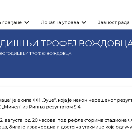
а грађане
Локална управа
Јавност рада
ГОДИШЊИ ТРОФЕЈ ВОЖДОВЦ
 ОВОГОДИШЊИ ТРОФЕЈ ВОЖДОВЦА
“ је екипа ФК „Зуце“, која је након нерешеног резулт
„Минел“ из Рипња резултатом 5:4.
2. августа од 20 часова, под рефлекторима стадиона 
а, била је изванредна и достојна утакмице која одлучу