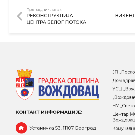
Претходни чланак
РЕКОНСТРУКЦИЈА
ВИКЕНД
ЦЕНТРА БЕЛОГ ПОТОКА
ЈП „Посло
Дом здра
УСЦ „Вож
„Вождова
НУ „Свет
КОНТАКТ ИНФОРМАЦИЈЕ:
Центар МO
Вождова
Устаничка 53, 11107 Београд
Комунална