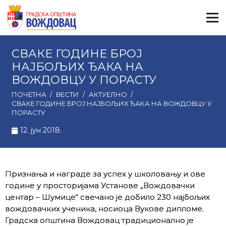
СВАКЕ ГОДИНЕ БРОЈ
НАЈБОЉИХ ЂАКА НА
ВОЖДОВЦУ У ПОРАСТУ
ПОЧЕТНА
/
ВЕСТИ
/
АКТУЕЛНО
/
СВАКЕ ГОДИНЕ БРОЈ НАЈБОЉИХ ЂАКА НА ВОЖДОВЦУ У
ПОРАСТУ
12. јун 2018.
Признања и награде за успех у школовању и ове
године у просторијама Установе „Вождовачки
центар – Шумице“ свечано је добило 230 најбољих
вождовачких ученика, носиоца Вукове дипломе.
Градска општина Вождовац традиционално је