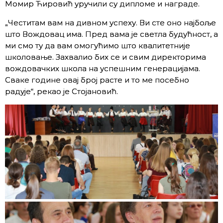
Момир Ћировић уручили су дипломе и награде.
„Честитам вам на дивном успеху. Ви сте оно најбоље
што Вождовац има. Пред вама је светла будућност, а
ми смо ту да вам омогућимо што квалитетније
школовање. Захвалио бих се и свим директорима
вождовачких школа на успешним генерацијама.
Сваке године овај број расте и то ме посебно
радује“, рекао је Стојановић.