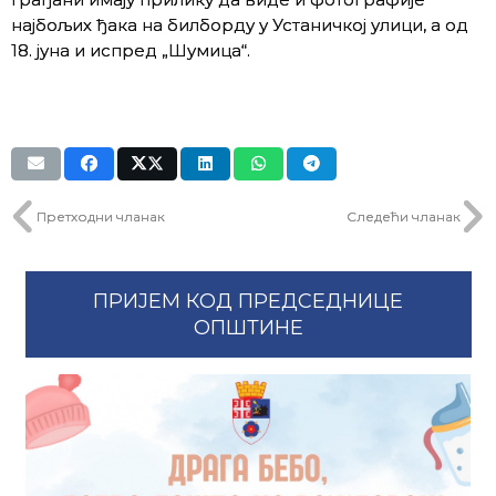
најбољих ђака на билборду у Устаничкој улици, а од
18. јуна и испред „Шумица“.
Претходни чланак
Следећи чланак
ПРИЈЕМ КОД ПРЕДСЕДНИЦЕ
ОПШТИНЕ