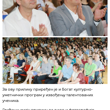
За ову прилику приређен је и богат културно-
уметнички програм у извођењу талентованих
ученика.
Грађани имају прилику да виде и фотографије