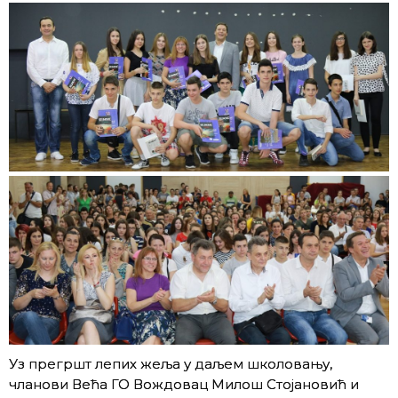
Уз прегршт лепих жеља у даљем школовању,
чланови Већа ГО Вождовац Милош Стојановић и