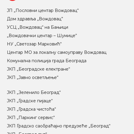
ЈП „Пословни центар Вождовац“
Дом здравља „Вождовац”
УСЦ „Вождовац“ на Бањици
„Вождовачки центар – Шумице“
НУ „Светозар Марковић“
Центар МO за локалну самоуправу Вождовац
Комунална полиција града Београда
ЈКП „Београдске електране“
ЈКП „Јавно осветљење“
ЈКП „Зеленило Београд“
ЈКП „Градске пијаце“
ЈКП „Градска чистоћа“
ЈКП „Паркинг сервис“
ЈКП Градско саобраћајно предузеће „Београд“