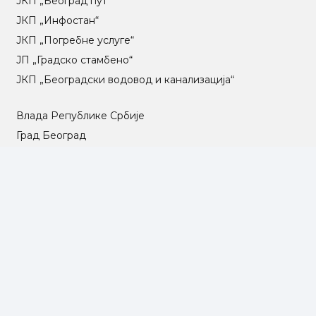
ЈКП „Београд пут“
ЈКП „Инфостан“
ЈКП „Погребне услуге“
ЈП „Градско стамбено“
ЈКП „Београдски водовод и канализација“
Влада Републике Србије
Град Београд
Туристичка организација Београда
РГЗ – Републички геодетски завод
АПР – Агенција за привредне регистре