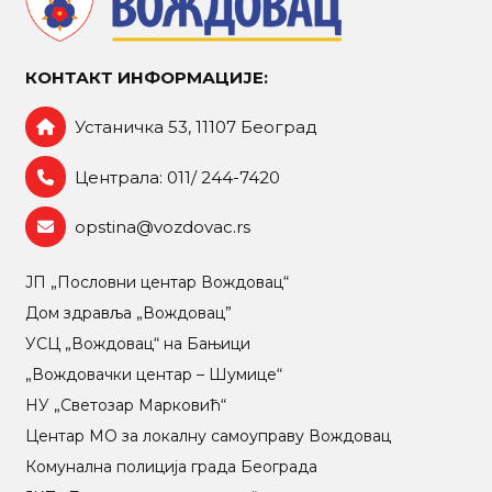
КОНТАКТ ИНФОРМАЦИЈЕ:
Устаничка 53, 11107 Београд
Централа: 011/ 244-7420
opstina@vozdovac.rs
ЈП „Пословни центар Вождовац“
Дом здравља „Вождовац”
УСЦ „Вождовац“ на Бањици
„Вождовачки центар – Шумице“
НУ „Светозар Марковић“
Центар МO за локалну самоуправу Вождовац
Комунална полиција града Београда