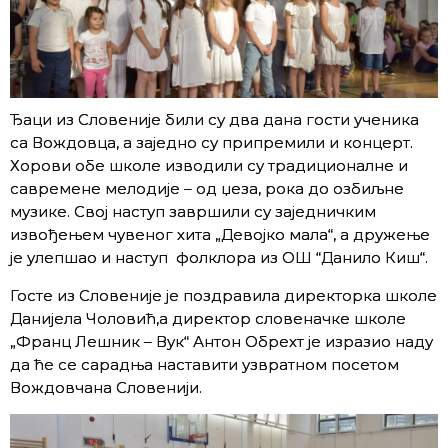
Ђаци из Словеније били су два дана гости ученика
са Вождовца, а заједно су припремили и концерт.
Хорови обе школе изводили су традиционалне и
савремене мелодије – од џеза, рока до озбиљне
музике. Свој наступ завршили су заједничким
извођењем чувеног хита „Девојко мала“, а дружење
је улепшао и наступ фолклора из ОШ “Данило Киш“.
Госте из Словеније је поздравила директорка школе
Данијела Чоловић,а директор словеначке школе
„Франц Лешник – Вук“ Антон Обрехт је изразио наду
да ће се сарадња наставити узвратном посетом
Вождовчана Словенији.