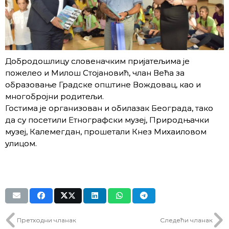
Добродошлицу словеначким пријатељима је
пожелео и Милош Стојановић, члан Већа за
образовање Градске општине Вождовац, као и
многобројни родитељи.
Гостима је организован и обилазак Београда, тако
да су посетили Етнографски музеј, Природњачки
музеј, Калемегдан, прошетали Кнез Михаиловом
улицом.
Претходни чланак
Следећи чланак