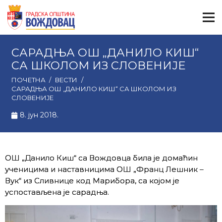
САРАДЊА ОШ „ДАНИЛО КИШ“
СА ШКОЛОМ ИЗ СЛОВЕНИЈЕ
ПОЧЕТНА
/
ВЕСТИ
/
САРАДЊА ОШ „ДАНИЛО КИШ“ СА ШКОЛОМ ИЗ
СЛОВЕНИЈЕ
8. јун 2018.
ОШ „Данило Киш“ са Вождовца била је домаћин
ученицима и наставницима ОШ „Франц Лешник –
Вук“ из Сливнице код Марибора, са којом је
успостављена је сарадња.