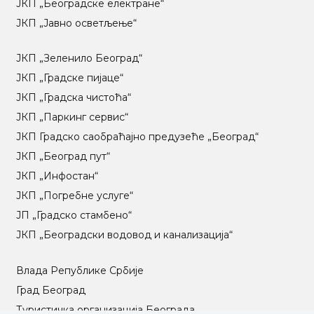
ЈКП „Београдске електране“
ЈКП „Јавно осветљење“
ЈКП „Зеленило Београд“
ЈКП „Градске пијаце“
ЈКП „Градска чистоћа“
ЈКП „Паркинг сервис“
ЈКП Градско саобраћајно предузеће „Београд“
ЈКП „Београд пут“
ЈКП „Инфостан“
ЈКП „Погребне услуге“
ЈП „Градско стамбено“
ЈКП „Београдски водовод и канализација“
Влада Републике Србије
Град Београд
Туристичка организација Београда