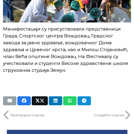
Манифестацији су присуствовали представници
Града, Спортског центра Вождовац, Градског
завода за јавно здравље, вождовачког Дома
здравља и Црвеног крста, као и Милош Стојановић,
члан Већа општине Вождовац. На Фестивалу су
учествовали и студенти Високе здравствене школе
струковних студија-Земун.
Претходни чланак
Следећи чланак