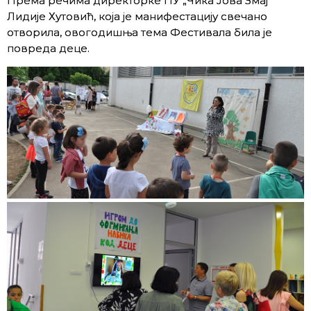
Према речима директорке ПУ „Чика Јова Змај“
Лидије Хутовић, која је манифестацију свечано
отворила, овогодишња тема Фестивала била је
повреда деце.