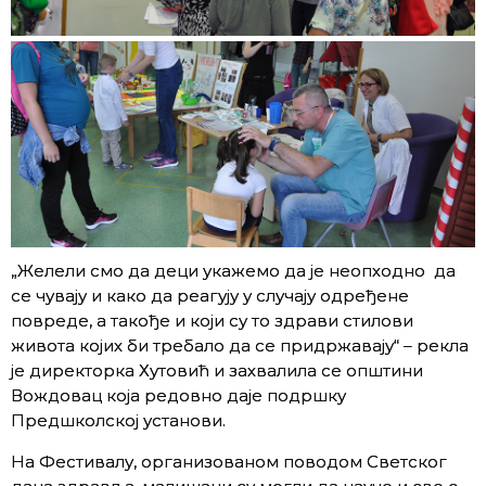
„Желели смо да деци укажемо да је неопходно да
се чувају и како да реагују у случају одређене
повреде, а такође и који су то здрави стилови
живота којих би требало да се придржавају“ – рекла
је директорка Хутовић и захвалила се општини
Вождовац која редовно даје подршку
Предшколској установи.
На Фестивалу, организованом поводом Светског