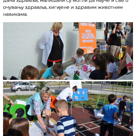
дана здравља, малишани су могли да науче и све о
очувању здравља, хигијене и здравим животним
навикама.