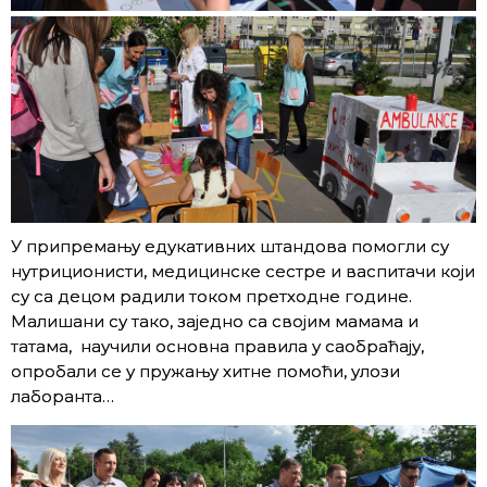
У припремању едукативних штандова помогли су
нутриционисти, медицинске сестре и васпитачи који
су са децом радили током претходне године.
Малишани су тако, заједно са својим мамама и
татама, научили основна правила у саобраћају,
опробали се у пружању хитне помоћи, улози
лаборанта…