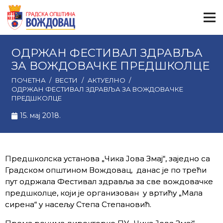
ОДРЖАН ФЕСТИВАЛ ЗДРАВЉА
ЗА ВОЖДОВАЧКЕ ПРЕДШКОЛЦЕ
ПОЧЕТНА
/
ВЕСТИ
/
АКТУЕЛНО
/
ОДРЖАН ФЕСТИВАЛ ЗДРАВЉА ЗА ВОЖДОВАЧКЕ
ПРЕДШКОЛЦЕ
15. мај 2018.
Предшколскa установа „Чика Јова Змај“, заједно са
Градском општином Вождовац, данас је по трећи
пут одржала Фестивал здравља за све вождовачке
предшколце, који је организован у вртићу „Мала
сирена“ у насељу Степа Степановић.