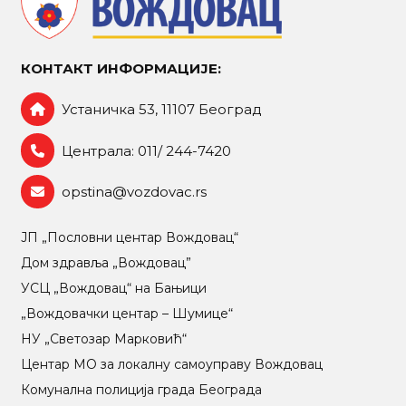
КОНТАКТ ИНФОРМАЦИЈЕ:
Устаничка 53, 11107 Београд
Централа: 011/ 244-7420
opstina@vozdovac.rs
ЈП „Пословни центар Вождовац“
Дом здравља „Вождовац”
УСЦ „Вождовац“ на Бањици
„Вождовачки центар – Шумице“
НУ „Светозар Марковић“
Центар МO за локалну самоуправу Вождовац
Комунална полиција града Београда