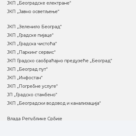
ЈКП „Београдске електране“
ЈКП „Јавно осветљење“
ЈКП „Зеленило Београд“
ЈКП „Градске пијаце“
ЈКП „Градска чистоћа“
ЈКП „Паркинг сервис“
ЈКП Градско саобраћајно предузеће „Београд“
ЈКП „Београд пут“
ЈКП „Инфостан“
ЈКП „Погребне услуге“
ЈП „Градско стамбено“
ЈКП „Београдски водовод и канализација“
Влада Републике Србије
Град Београд
Туристичка организација Београда