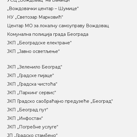
УСЦ „Вождовац“ на Бањици
„Вождовачки центар – Шумице“
НУ „Светозар Марковић“
Центар МO за локалну самоуправу Вождовац
Комунална полиција града Београда
ЈКП „Београдске електране“
ЈКП „Јавно осветљење“
ЈКП „Зеленило Београд“
ЈКП „Градске пијаце“
ЈКП „Градска чистоћа“
ЈКП „Паркинг сервис“
ЈКП Градско саобраћајно предузеће „Београд“
ЈКП „Београд пут“
ЈКП „Инфостан“
ЈКП „Погребне услуге“
ЈП „Градско стамбено“