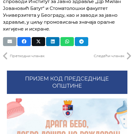
спроводи Институт за Јавно здравље „Др Милан
Јовановић Батут“ и Стоматолошки факултет
Универзитета у Београду, као и заводи за јавно
здравље, у циљу промовисања значаја оралне
хигијене и исхране.
Претходни чланак
Следећи чланак
ПРИЈЕМ КОД ПРЕДСЕДНИЦЕ
ОПШТИНЕ