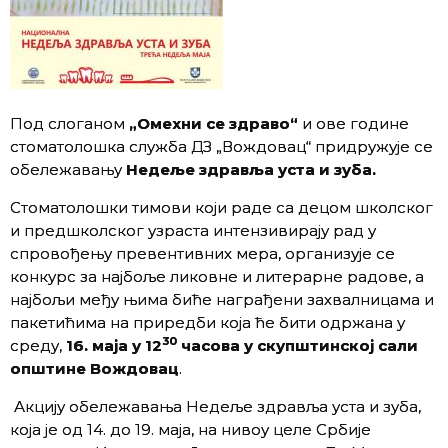
Под слоганом
„
Омехни се здраво
“
и ове године
стоматолошка служба ДЗ „Вождовац“ придружује се
обележавању
Недеље здравља уста и зуба.
Стоматолошки тимови који раде са децом школског
и предшколског узраста интензивирају рад у
спровођењу превентивних мера, организује се
конкурс за најбоље ликовне и литерарне радове, а
најбољи међу њима биће награђени захвалницама и
пакетићима на приредби која ће бити одржана у
30
среду,
16.
маја
у 12
часова у скупштинској сали
општине
Вождовац
.
Акцију обележавања Недеље здравља уста и зуба,
која је од 14. до 19. маја, на нивоу целе Србије