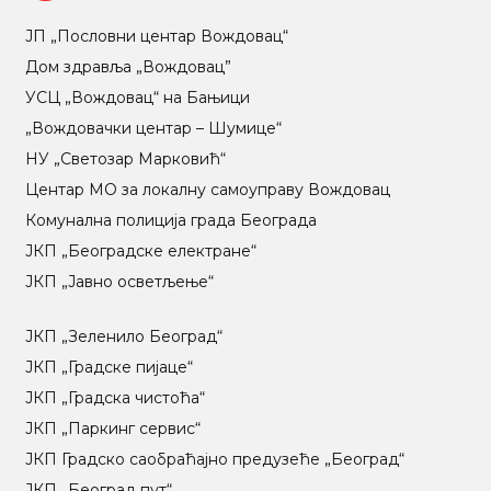
ЈП „Пословни центар Вождовац“
Дом здравља „Вождовац”
УСЦ „Вождовац“ на Бањици
„Вождовачки центар – Шумице“
НУ „Светозар Марковић“
Центар МO за локалну самоуправу Вождовац
Комунална полиција града Београда
ЈКП „Београдске електране“
ЈКП „Јавно осветљење“
ЈКП „Зеленило Београд“
ЈКП „Градске пијаце“
ЈКП „Градска чистоћа“
ЈКП „Паркинг сервис“
ЈКП Градско саобраћајно предузеће „Београд“
ЈКП „Београд пут“