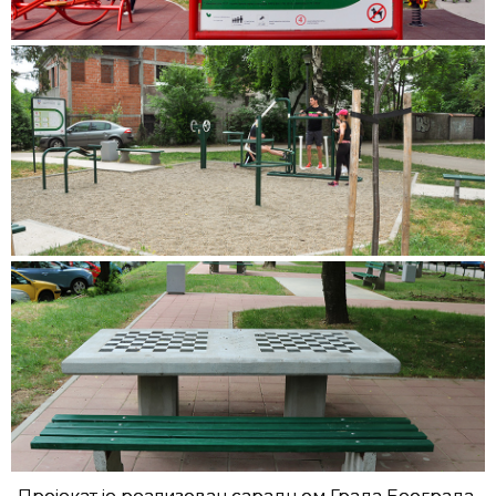
„Пројекат је реализован сарадњом Града Београда,