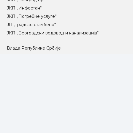
ЈКП „Инфостан“
ЈКП „Погребне услуге“
ЈП „Градско стамбено“
ЈКП „Београдски водовод и канализација“
Влада Републике Србије
Град Београд
Туристичка организација Београда
РГЗ – Републички геодетски завод
АПР – Агенција за привредне регистре