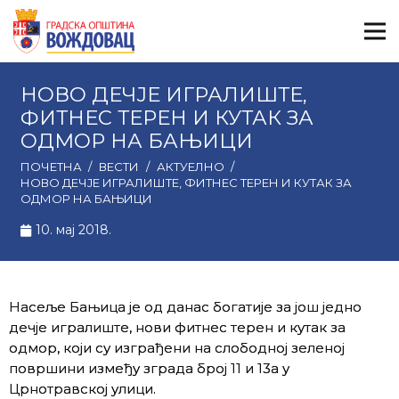
НОВО ДЕЧЈЕ ИГРАЛИШТЕ,
ФИТНЕС ТЕРЕН И КУТАК ЗА
ОДМОР НА БАЊИЦИ
ПОЧЕТНА
/
ВЕСТИ
/
АКТУЕЛНО
/
НОВО ДЕЧЈЕ ИГРАЛИШТЕ, ФИТНЕС ТЕРЕН И КУТАК ЗА
ОДМОР НА БАЊИЦИ
10. мај 2018.
Насеље Бањица је од данас богатије за још једно
дечје игралиште, нови фитнес терен и кутак за
одмор, који су изграђени на слободној зеленој
површини између зграда број 11 и 13а у
Црнотравској улици.