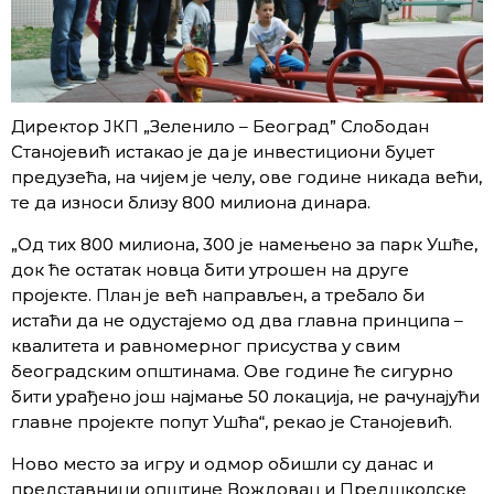
Директор ЈКП „Зеленило – Београд” Слободан
Станојевић истакао је да је инвестициони буџет
предузећа, на чијем је челу, ове године никада већи,
те да износи близу 800 милиона динара.
„Од тих 800 милиона, 300 је намењено за парк Ушће,
док ће остатак новца бити утрошен на друге
пројекте. План је већ направљен, а требало би
истаћи да не одустајемо од два главна принципа –
квалитета и равномерног присуства у свим
београдским општинама. Ове године ће сигурно
бити урађено још најмање 50 локација, не рачунајући
главне пројекте попут Ушћа“, рекао је Станојевић.
Ново место за игру и одмор обишли су данас и
представници општине Вождовац и Предшколске