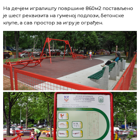
На дечјем игралишту површине 860м2 постављено
је шест реквизита на гуменој подлози, бетонске
клупе, а сав простор за игру је ограђен.