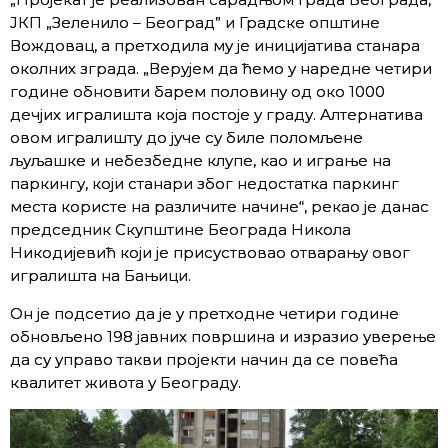
ЈКП „Зеленило – Београд” и Градске општине
Вождовац, а претходила му је иницијатива станара
околних зграда. „Верујем да ћемо у наредне четири
године обновити барем половину од око 1000
дечјих игралишта која постоје у граду. Алтернатива
овом игралишту до јуче су биле поломљене
љуљашке и небезбедне клупе, као и играње на
паркингу, који станари због недостатка паркинг
места користе на различите начине“, рекао је данас
председник Скупштине Београда Никола
Никодијевић који је присуствовао отварању овог
игралишта на Бањици.
Он је подсетио да је у претходне четири године
обновљено 198 јавних површина и изразио уверење
да су управо такви пројекти начин да се повећа
квалитет живота у Београду.