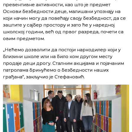
превентивне активности, као што је предмет
Основи безбедности деце, малишани упознају на
који начин могу да повећају своју безбедност, да се
заштите у сајбер простору и зато ће у наредној
школској години, већ од првог разреда, почети са
овим предметом.
„Нећемо дозволити да постоји наркодилер који у
близини школе или на било ком другом месту
продаје деци дрогу. Сталним акцијама и појачаним
патролама бринућемо о безбедности наших
грађана“, закључио је Стефановић.