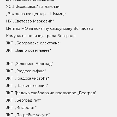
УСЦ „Вождовац“ на Бањици
„Вождовачки центар – Шумице“
НУ „Светозар Марковић“
Центар МO за локалну самоуправу Вождовац
Комунална полиција града Београда
ЈКП „Београдске електране“
ЈКП „Јавно осветљење“
ЈКП „Зеленило Београд“
ЈКП „Градске пијаце“
ЈКП „Градска чистоћа“
ЈКП „Паркинг сервис“
ЈКП Градско саобраћајно предузеће „Београд“
ЈКП „Београд пут“
ЈКП „Инфостан“
ЈКП „Погребне услуге“