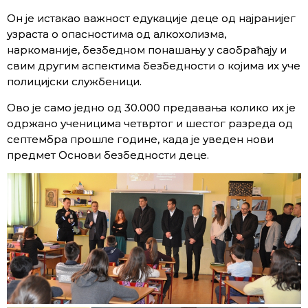
Он је истакао важност едукације деце од најранијег
узраста о опасностима од алкохолизма,
наркоманије, безбедном понашању у саобраћају и
свим другим аспектима безбедности о којима их уче
полицијски службеници.
Ово је само једно од 30.000 предавања колико их је
одржано ученицима четвртог и шестог разреда од
септембра прошле године, када је уведен нови
предмет Основи безбедности деце.