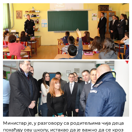
Министар је, у разговору са родитељима чија деца
похађају ову школу, истакао да је важно да се кроз