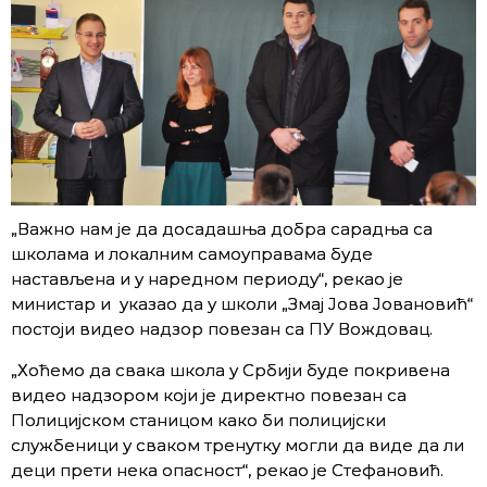
„Важно нам је да досадашња добра сарадња са
школама и локалним самоуправама буде
настављена и у наредном периоду“, рекао је
министар и указао да у школи „Змај Јова Јовановић“
постоји видео надзор повезан са ПУ Вождовац.
„Хоћемо да свака школа у Србији буде покривена
видео надзором који је директно повезан са
Полицијском станицом како би полицијски
службеници у сваком тренутку могли да виде да ли
деци прети нека опасност“, рекао је Стефановић.