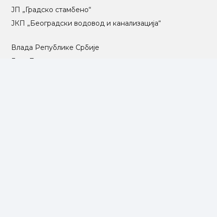
ЈП „Градско стамбено“
ЈКП „Београдски водовод и канализација“
Влада Републике Србије
Град Београд
Туристичка организација Београда
РГЗ – Републички геодетски завод
АПР – Агенција за привредне регистре