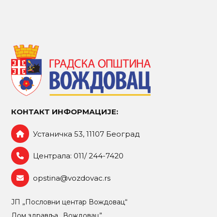
КОНТАКТ ИНФОРМАЦИЈЕ:
Устаничка 53, 11107 Београд
Централа: 011/ 244-7420
opstina@vozdovac.rs
ЈП „Пословни центар Вождовац“
Дом здравља „Вождовац”