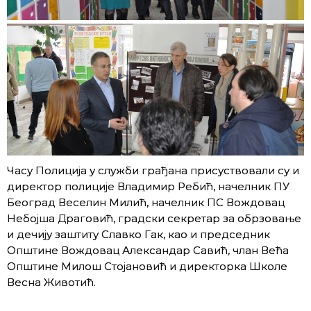
Часу Полиција у служби грађана присуствовали су и
директор полиције Владимир Ребић, начелник ПУ
Београд Веселин Милић, начелник ПС Вождовац
Небојша Драговић, градски секретар за обрзовање
и дечију заштиту Славко Гак, као и председник
Општине Вождовац Александар Савић, члан Већа
Општине Милош Стојановић и директорка Школе
Весна Животић.