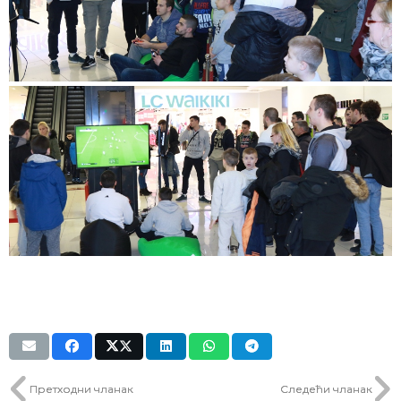
Претходни чланак
Следећи чланак