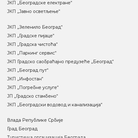
ЈКП „Београдске електране“
ЈКП „Јавно осветљење“
ЈКП „Зеленило Београд“
ЈКП „Градске пијаце“
ЈКП „Градска чистоћа“
ЈКП „Паркинг сервис“
ЈКП Градско саобраћајно предузеће „Београд“
ЈКП „Београд пут“
ЈКП „Инфостан“
ЈКП „Погребне услуге“
ЈП „Градско стамбено“
ЈКП „Београдски водовод и канализација“
Влада Републике Србије
Град Београд
Туристичка организација Београда