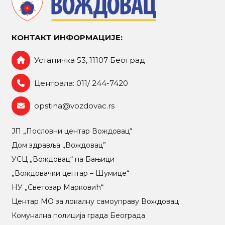
КОНТАКТ ИНФОРМАЦИЈЕ:
Устаничка 53, 11107 Београд
Централа: 011/ 244-7420
opstina@vozdovac.rs
ЈП „Пословни центар Вождовац“
Дом здравља „Вождовац”
УСЦ „Вождовац“ на Бањици
„Вождовачки центар – Шумице“
НУ „Светозар Марковић“
Центар МO за локалну самоуправу Вождовац
Комунална полиција града Београда