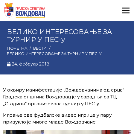
ВЕЛИКО ИНТЕРЕСОВАЊЕ ЗА
ТУРНИР У ПЕС-у
ПОЧЕТНА
/
ВЕСТИ
/
ВЕЛИКО ИНТЕРЕСОВАЊЕ ЗА ТУРНИР У ПЕС-У
24. фебруар 2018.
У оквиру манифестације „Вождовчанима од срца“
Градска општина Вождовац је у сарадњи са ТЦ
„Стадион“ организовала турнир у ПЕС-у.
Играње ове фудбалске видео игрице у пару
привукло је многе младе Вождовчане.