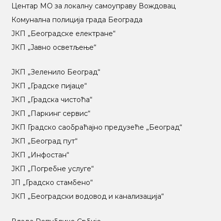
Центар МO за локалну самоуправу Вождовац
Комунална полиција града Београда
ЈКП „Београдске електране“
ЈКП „Јавно осветљење“
ЈКП „Зеленило Београд“
ЈКП „Градске пијаце“
ЈКП „Градска чистоћа“
ЈКП „Паркинг сервис“
ЈКП Градско саобраћајно предузеће „Београд“
ЈКП „Београд пут“
ЈКП „Инфостан“
ЈКП „Погребне услуге“
ЈП „Градско стамбено“
ЈКП „Београдски водовод и канализација“