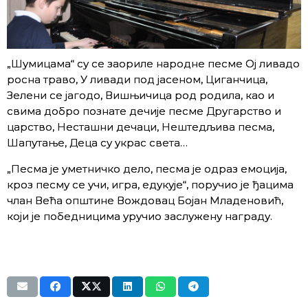
„Шумицама“ су се заориле народне песме Ој ливадо
росна траво, У ливади под јасеном, Циганчица,
Зелени се јагодо, Вишњичица род родила, као и
свима добро познате дечије песме Другарство и
царство, Несташни дечаци, Нештедљива песма,
Шапутање, Деца су украс света…
„Песма је уметничко дело, песма је одраз емоција,
кроз песму се учи, игра, едукује“, поручио је ђацима
члан Већа општине Вождовац Бојан Младеновић,
који је победницима уручио заслужену награду.