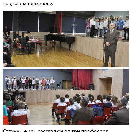
градском такмичењу.
Стручни жири састављен од три професора