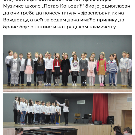
Музичке школе „Петар Коњовић“ био је једногласан
да они треба да понесу титулу најраспеванијих на
Вождовцу, а већ за седам дана имаће прилику да
бране боје општине и на градском тaкмичењу.