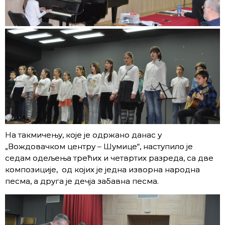
На такмичењу, које је одржано данас у
„Вождовачком центру – Шумице“, наступило је
седам одељења трећих и четвртих разреда, са две
композиције, од којих је једна изворна народна
песма, а друга је дечја забавна песма.