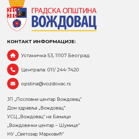
КОНТАКТ ИНФОРМАЦИЈЕ:
Устаничка 53, 11107 Београд
Централа: 011/ 244-7420
opstina@vozdovac.rs
ЈП „Пословни центар Вождовац“
Дом здравља „Вождовац”
УСЦ „Вождовац“ на Бањици
„Вождовачки центар – Шумице“
НУ „Светозар Марковић“