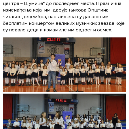
центра – Шумице“ до последњег места. Празнична
изненађења која им дарује њихова Општина
читавог децембра, настављена су данашњим
бесплатим концертом великих музичких звезда које
су певале деци и измамиле им радост и осмех.