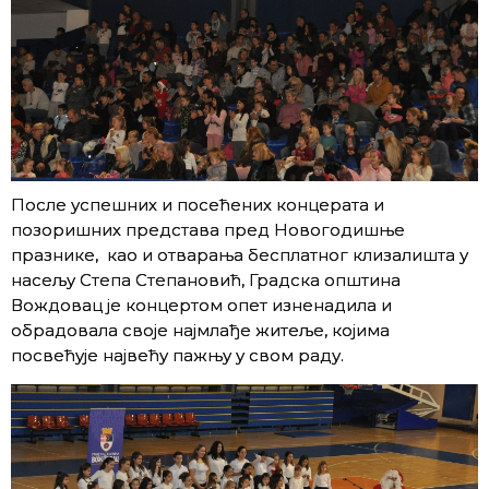
После успешних и посећених концерата и
позоришних представа пред Новогодишње
празнике, као и отварања бесплатног клизалишта у
насељу Степа Степановић, Градска општина
Вождовац је концертом опет изненадила и
обрадовала своје најмлађе житеље, којима
посвећује највећу пажњу у свом раду.