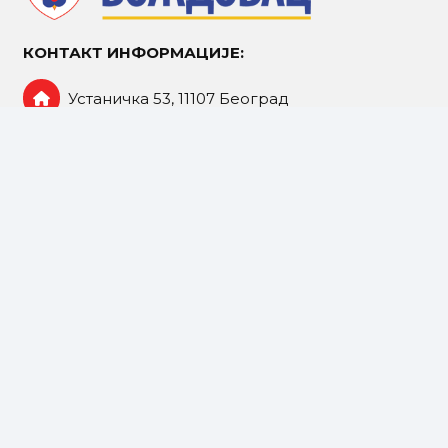
КОНТАКТ ИНФОРМАЦИЈЕ:
Устаничка 53, 11107 Београд
Централа: 011/ 244-7420
opstina@vozdovac.rs
ЈП „Пословни центар Вождовац“
Дом здравља „Вождовац”
УСЦ „Вождовац“ на Бањици
„Вождовачки центар – Шумице“
НУ „Светозар Марковић“
Центар МO за локалну самоуправу Вождовац
Комунална полиција града Београда
ЈКП „Београдске електране“