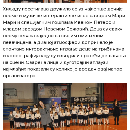
Хиљаду посетилаца дружило се уз најлепше дечије
песме и музичке интерактивне игре са хором Мари
Мари и специјалним гошћама Иваном Петерс и
младом звездом Невеном Божовић. Деца су сваку
песму певала заједно са својим омиљеним
певачицама, а дивној атмосфери допринело је
спонтано интерактивно играње деце на трибинама
и кореографија коју су изводили пратећи дешавања
на сцени. Озарена лица и дуготрајни аплаузи
најмлађих показали су колико је вредан овај напор
организатора.