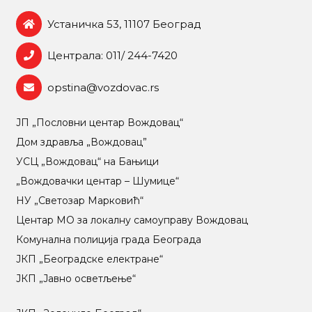
Устаничка 53, 11107 Београд
Централа: 011/ 244-7420
opstina@vozdovac.rs
ЈП „Пословни центар Вождовац“
Дом здравља „Вождовац”
УСЦ „Вождовац“ на Бањици
„Вождовачки центар – Шумице“
НУ „Светозар Марковић“
Центар МO за локалну самоуправу Вождовац
Комунална полиција града Београда
ЈКП „Београдске електране“
ЈКП „Јавно осветљење“