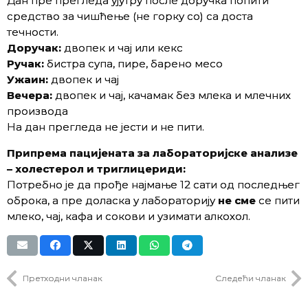
Дан пре прегледа ујутру после доручка попити
средство за чишћење (не горку со) са доста
течности.
Доручак:
двопек и чај или кекс
Ручак:
бистра супа, пире, барено месо
Ужаин:
двопек и чај
Вечера:
двопек и чај, качамак без млека и млечних
производа
На дан прегледа не јести и не пити.
Припрема пацијената за лабораторијске анализе
– холестерол и триглицериди:
Потребно је да прође најмање 12 сати од последњег
оброка, а пре доласка у лабораторију
не сме
се пити
млеко, чај, кафа и сокови и узимати алкохол.
Претходни чланак
Следећи чланак