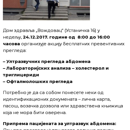
Дом здравља „Вождовац“ (Устаничка 16) у
недељу,
24.12.2017.
године
од
8:00 до 16:00
часова
организује акцију бесплатних превентивних
прегледа:
– Ултразвучних прегледа абдомена
–
Лабораторијских анализа – холестерол и
триглицериди
–
Офталмолошких прегледа
Потребно је да са собом понесете неки од
идентификационих докумената – лична карта,
пасош, возачка дозвола или здравствена књижица
која не мора бити оверена.
Припрема пацијената за ултразвук абдомена: