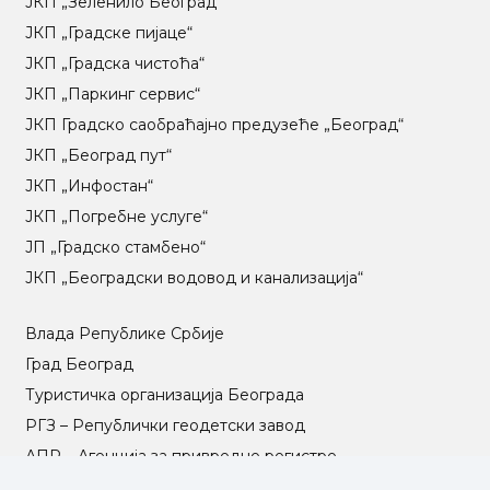
ЈКП „Зеленило Београд“
ЈКП „Градске пијаце“
ЈКП „Градска чистоћа“
ЈКП „Паркинг сервис“
ЈКП Градско саобраћајно предузеће „Београд“
ЈКП „Београд пут“
ЈКП „Инфостан“
ЈКП „Погребне услуге“
ЈП „Градско стамбено“
ЈКП „Београдски водовод и канализација“
Влада Републике Србије
Град Београд
Туристичка организација Београда
РГЗ – Републички геодетски завод
АПР – Агенција за привредне регистре