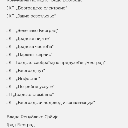
Комунална полиција града Београда
ЈКП „Београдске електране“
ЈКП „Јавно осветљење“
ЈКП „Зеленило Београд“
ЈКП „Градске пијаце“
ЈКП „Градска чистоћа“
ЈКП „Паркинг сервис“
ЈКП Градско саобраћајно предузеће „Београд“
ЈКП „Београд пут“
ЈКП „Инфостан“
ЈКП „Погребне услуге“
ЈП „Градско стамбено“
ЈКП „Београдски водовод и канализација“
Влада Републике Србије
Град Београд