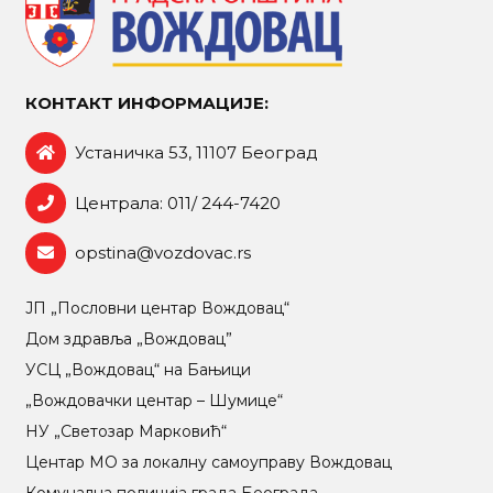
КОНТАКТ ИНФОРМАЦИЈЕ:
Устаничка 53, 11107 Београд
Централа: 011/ 244-7420
opstina@vozdovac.rs
ЈП „Пословни центар Вождовац“
Дом здравља „Вождовац”
УСЦ „Вождовац“ на Бањици
„Вождовачки центар – Шумице“
НУ „Светозар Марковић“
Центар МO за локалну самоуправу Вождовац