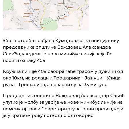
Због потреба грађана Кумодража, на иницијативу
председника општине Вождовац Александра
Савића, уведена је нова минибус линија која ће
носити ознаку 409.
Kружнa линије 409 саобраћаће трасом у дужини од
око 10км, на релацији Трошарина – Јајинци – Улица
ружа –Трошарина, а поласци су на 35 минута.
Председник општине Вождовац Александар Савић
упутио je молбу за увођење нове минибус линије на
поменутој траси Секретаријату за јавни превоз, који
је у кратком року потврдно одговорио.