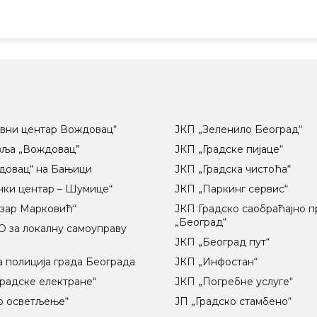
вни центар Вождовац“
ЈКП „Зеленило Београд“
вља „Вождовац”
ЈКП „Градске пијаце“
довац“ на Бањици
ЈКП „Градска чистоћа“
чки центар – Шумице“
ЈКП „Паркинг сервис“
озар Марковић“
ЈКП Градско саобраћајно 
„Београд“
 за локалну самоуправу
ц
ЈКП „Београд пут“
 полиција града Београда
ЈКП „Инфостан“
радске електране“
ЈКП „Погребне услуге“
о осветљење“
ЈП „Градско стамбено“