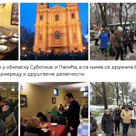
о у обиласку Суботице и Палића, а са њима се дружилa 
ривреду и друштвене делатности.