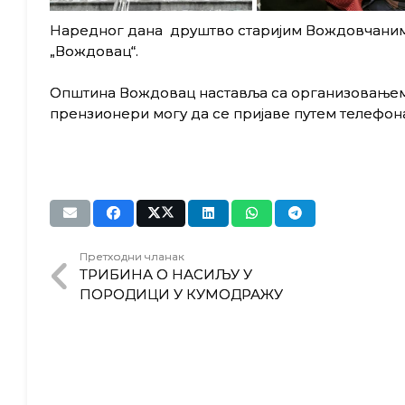
Наредног дана друштво старијим Вождовчанима
„Вождовац“.
Општина Вождовац наставља са организовањем 
прензионери могу да се пријаве путем телефона 
Претходни чланак
ТРИБИНА О НАСИЉУ У
ПОРОДИЦИ У КУМОДРАЖУ