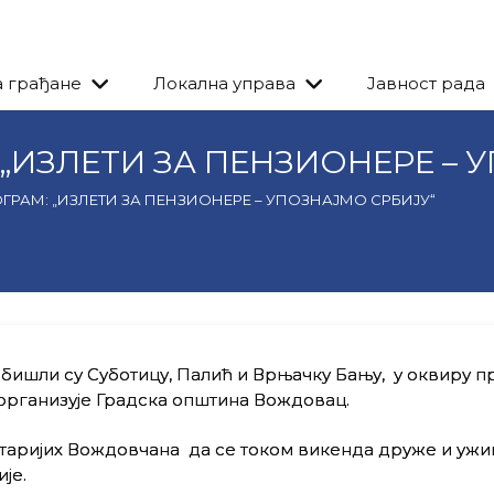
а грађане
Локална управа
Јавност рада
„ИЗЛЕТИ ЗА ПЕНЗИОНЕРЕ – 
ГРАМ: „ИЗЛЕТИ ЗА ПЕНЗИОНЕРЕ – УПОЗНАЈМО СРБИЈУ“
бишли су Суботицу, Палић и Врњачку Бању, у оквиру п
и организује Градска општина Вождовац.
таријих Вождовчана да се током викенда друже и ужив
је.