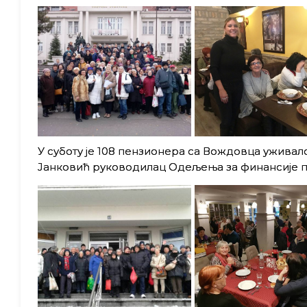
У суботу јe 108 пензионера са Вождовца уживал
Јанковић руководилац Одељења за финансије п