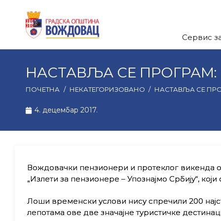
Сервис з
НАСТАВЉА СЕ ПРОГРАМ: 
ПОЧЕТНА
/
НЕКАТЕГОРИЗОВАНО
/
НАСТАВЉА СЕ ПРО
4. децембар 2017.
Вождовачки пензионери и протеклог викенда о
„Излети за пензионере – Упознајмо Србију“, кој
Лоши временски услови нису спречили 200 најс
лепотама ове две значајне туристичке дестинаци