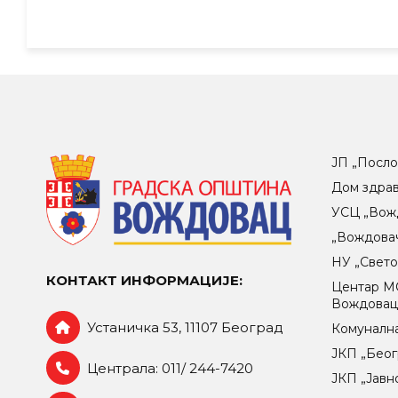
ЈП „Посло
Дом здра
УСЦ „Вож
„Вождова
НУ „Свет
КОНТАКТ ИНФОРМАЦИЈЕ:
Центар МO
Вождова
Устаничка 53, 11107 Београд
Комунална
ЈКП „Беог
Централа: 011/ 244-7420
ЈКП „Јавн