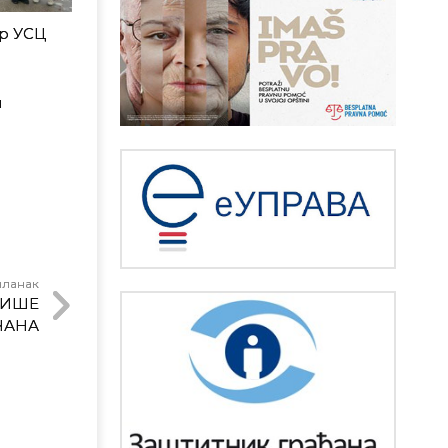
р УСЦ
и
чланак
ВИШЕ
ЧАНА