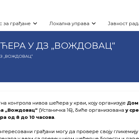
с за грађане
Локална управа
Јавност рад
ЋЕРА У ДЗ „ВОЖДОВАЦ“
ДЗ „ВОЖДОВАЦ“
на контрола нивоа шећера у крви, коју организује
Дом
а „Вождовац“
(Устаничка 16), биће организована
у сред
ра од 8 до 10 часова
.
нтересовани грађани могу да провере своју гликемију 
лекара у вези са превенцијом шећерне болести и даље