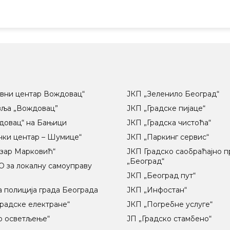
вни центар Вождовац“
ЈКП „Зеленило Београд“
вља „Вождовац”
ЈКП „Градске пијаце“
довац“ на Бањици
ЈКП „Градска чистоћа“
чки центар – Шумице“
ЈКП „Паркинг сервис“
озар Марковић“
ЈКП Градско саобраћајно 
„Београд“
 за локалну самоуправу
ц
ЈКП „Београд пут“
 полиција града Београда
ЈКП „Инфостан“
радске електране“
ЈКП „Погребне услуге“
о осветљење“
ЈП „Градско стамбено“