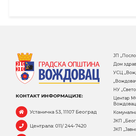
ЈП „Посло
Дом здра
УСЦ „Вож
„Вождова
НУ „Свет
КОНТАКТ ИНФОРМАЦИЈЕ:
Центар МO
Вождова
Устаничка 53, 11107 Београд
Комунална
ЈКП „Беог
Централа: 011/ 244-7420
ЈКП „Јавн