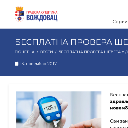
Серви
БЕСПЛАТНА ПРОВЕРА ШЕ
ПОЧЕТНА
/
ВЕСТИ
/
БЕСПЛАТНА ПРОВЕРА ШЕЋЕРА У 
13. новембар 2017.
Бесплат
здрављ
новемб
Сви заи
савете 