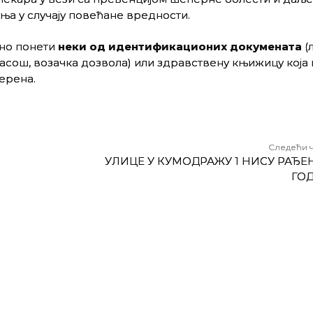
ња у случају повећане вредности.
но понети
неки од идентификационих докумената
(
пасош, возачка дозвола) или здравствену књижицу која
ерена.
Следећи 
УЛИЦЕ У КУМОДРАЖУ 1 НИСУ РАЂЕН
ГО