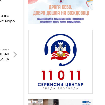
лична
 не мора
чланак
Е 40
ДИНА