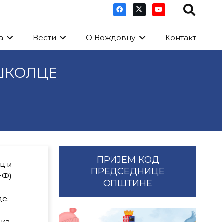
а
Вести
О Вождовцу
Контакт
ШКОЛЦЕ
ПРИЈЕМ КОД
ц и
ПРЕДСЕДНИЦЕ
ЕФ)
ОПШТИНЕ
де.
ика