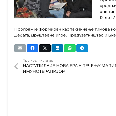
средњих
општине
12 до 17
Програм је формиран као такмичење тимова који б
Дебата, Друштвене игре, Предузетништво и Биз
Претходни чланак
НАСТУПИЛА ЈЕ НОВА ЕРА У ЛЕЧЕЊУ МАЛИ
ИМУНОТЕРАПИЈОМ