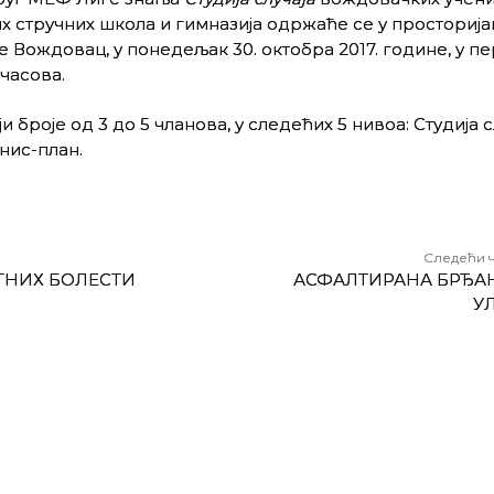
 стручних школа и гимназија одржаће се у просторија
 Вождовац, у понедељак 30. октобра 2017. године, у п
 часова.
роје од 3 до 5 чланова, у следећих 5 нивоа: Студија сл
нис-план.
Следећи 
ГНИХ БОЛЕСТИ
АСФАЛТИРАНА БРЂА
У