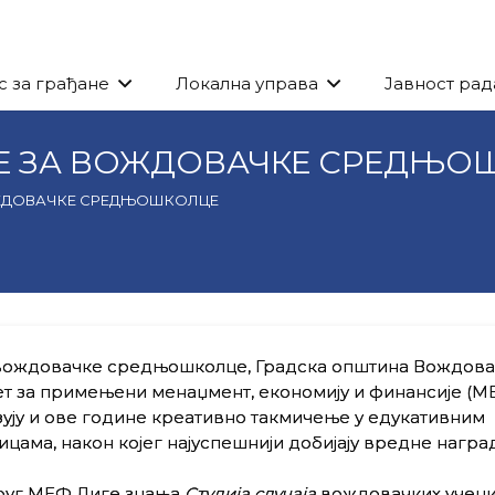
с за грађане
Локална управа
Јавност рад
Е ЗА ВОЖДОВАЧКЕ СРЕДЊО
ОЖДОВАЧКЕ СРЕДЊОШКОЛЦЕ
 вождовачке средњошколце, Градска општина Вождова
т за примењени менаџмент, економију и финансије (М
ују и ове године креативно такмичење у едукативним
цама, након којег најуспешнији добијају вредне награ
руг МЕФ Лиге знања
Студија случаја
вождовачких учен