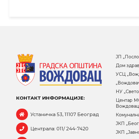
ЈП „Посло
Дом здра
УСЦ „Вож
„Вождова
НУ „Свет
КОНТАКТ ИНФОРМАЦИЈЕ:
Центар МO
Вождова
Устаничка 53, 11107 Београд
Комунална
ЈКП „Беог
Централа: 011/ 244-7420
ЈКП „Јавн