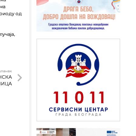
ма
ериоду од
учаја,
чланак
НСКА
ЛИЦА