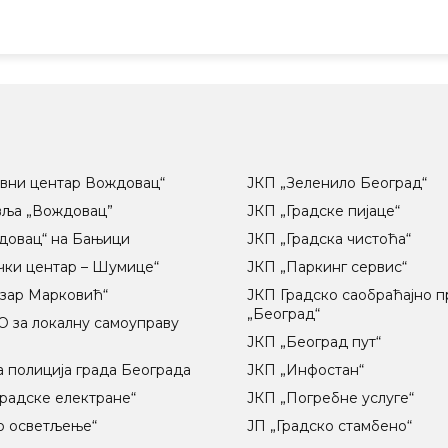
вни центар Вождовац“
ЈКП „Зеленило Београд“
вља „Вождовац”
ЈКП „Градске пијаце“
довац“ на Бањици
ЈКП „Градска чистоћа“
чки центар – Шумице“
ЈКП „Паркинг сервис“
озар Марковић“
ЈКП Градско саобраћајно 
„Београд“
 за локалну самоуправу
ц
ЈКП „Београд пут“
 полиција града Београда
ЈКП „Инфостан“
радске електране“
ЈКП „Погребне услуге“
о осветљење“
ЈП „Градско стамбено“