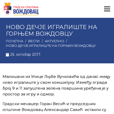
НОВО ДЕЧЈЕ ИГРАЛИШТЕ НА
ГОРЊЕМ ВОЖДОВЦУ
ПОЧЕТНА
/
ВЕСТИ
/
АКТУЕЛНО
/
НОВО ДЕЧЈЕ ИГРАЛИШТЕ НА ГОРЊЕМ ВОЖДОВЦУ
26. октобар 2017.
Малишани из Улице Љубе Вучковића од данас имају
ново игралиште у свом комшилуку. Између зграда
број 9 и 11 запуштена зелена површина уређена је у
простор за игру и одмор.
Градски менаџер Горан Весић и председник
општине Вождовац Александар Савић истакли су