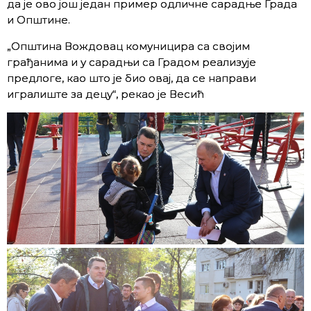
да је ово још један пример одличне сарадње Града
и Општине.
„Општина Вождовац комуницира са својим
грађанима и у сарадњи са Градом реализује
предлоге, као што је био овај, да се направи
игралиште за децу“, рекао је Весић