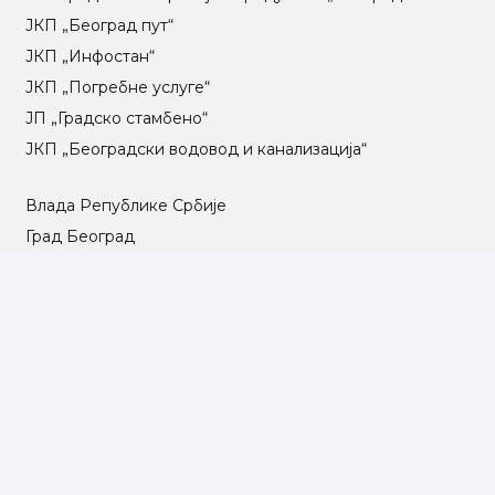
ЈКП „Београд пут“
ЈКП „Инфостан“
ЈКП „Погребне услуге“
ЈП „Градско стамбено“
ЈКП „Београдски водовод и канализација“
Влада Републике Србије
Град Београд
Туристичка организација Београда
РГЗ – Републички геодетски завод
АПР – Агенција за привредне регистре