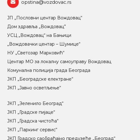
opstina@vozdovac.rs
ЈП „Пословни центар Вождовац“
Дом здравља „Вождовац”
УСЦ „Вождовац“ на Бањици
„Вождовачки центар – Шумице“
НУ „Светозар Марковић“
Центар МO за локалну самоуправу Вождовац
Комунална полиција града Београда
ЈКП „Београдске електране“
ЈКП „Јавно осветљење“
ЈКП „Зеленило Београд“
ЈКП „Градске пијаце“
ЈКП „Градска чистоћа“
ЈКП „Паркинг сервис“
ЈКП Градско саобраћајно предузеће „Београд“