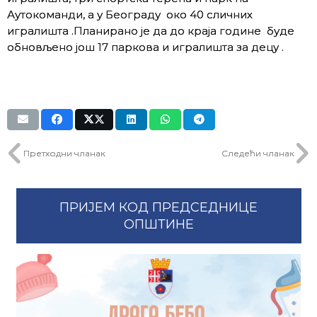
Аутокоманди, а у Београду око 40 сличних
игралишта .Планирано је да до краја године буде
обновљено још 17 паркова и игралишта за децу .
Претходни чланак
Следећи чланак
ПРИЈЕМ КОД ПРЕДСЕДНИЦЕ
ОПШТИНЕ