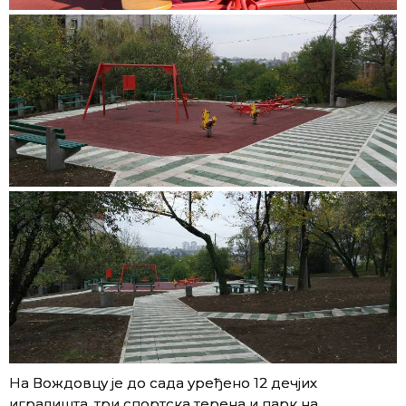
На Вождовцу је до сада уређено 12 дечјих
игралишта, три спортска терена и парк на