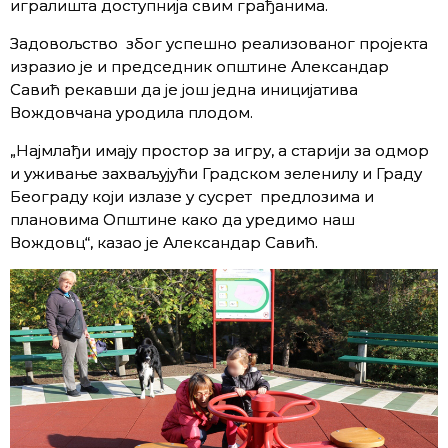
игралишта доступнија свим грађанима.
Задовољство због успешно реализованог пројекта
изразио је и председник општине Александар
Савић рекавши да је још једна иницијатива
Вождовчана уродила плодом.
„Најмлађи имају простор за игру, а старији за одмор
и уживање захваљујући Градском зеленилу и Граду
Београду који излазе у сусрет предлозима и
плановима Општине како да уредимо наш
Вождовц“, казао је Александар Савић.