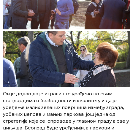
Он је додао да је игралиште урађено по свим
стандардима о безбедности и квалитету и да је
уређење малих зелених површина између зграда,
урбаних џепова и мањих паркова још једна од
стратегија које се спроводе у главном граду а све у
циљу да Београд буде уређенији, а паркови и