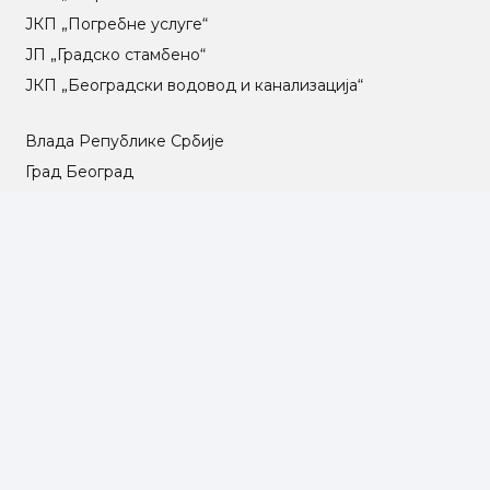
ЈКП „Погребне услуге“
ЈП „Градско стамбено“
ЈКП „Београдски водовод и канализација“
Влада Републике Србије
Град Београд
Туристичка организација Београда
РГЗ – Републички геодетски завод
АПР – Агенција за привредне регистре