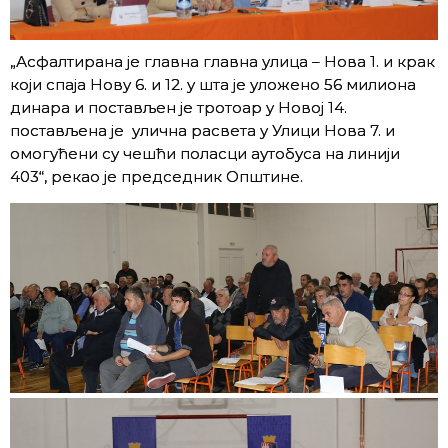
„Асфалтирана је главна главна улица – Нова 1. и крак
који спаја Нову 6. и 12. у шта је уложено 56 милиона
динара и постављен је тротоар у Новој 14.
постављена је улична расвета у Улици Нова 7. и
омогућени су чешћи поласци аутобуса на линији
403“, рекао је председник Општине.