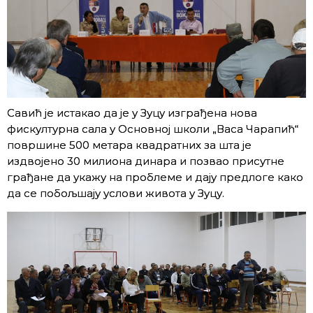
Савић је истакао да је у Зуцу изграђена нова
фискултурна сала у Основној школи „Васа Чарапић“
површине 500 метара квадратних за шта је
издвојено 30 милиона динара и позвао присутне
грађане да укажу на проблеме и дају предлоге како
да се побољшају услови живота у Зуцу.