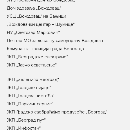
Дом здравља „Вождовац”
УСЦ „Вождовац“ на Бањици
„Вождовачки центар – Шумице“
НУ „Светозар Марковић“
Центар МO за локалну самоуправу Вождовац
Комунална полиција града Београда
ЈКП „Београдске електране“
ЈКП „Јавно осветљење“
ЈКП „Зеленило Београд“
ЈКП „Градске пијаце“
ЈКП „Градска чистоћа“
ЈКП „Паркинг сервис“
ЈКП Градско саобраћајно предузеће „Београд“
ЈКП „Београд пут“
ЈКП „Инфостан“