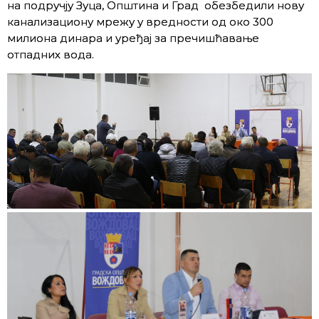
на подручју Зуца, Општина и Град обезбедили нову
канализациону мрежу у вредности од око 300
милиона динара и уређај за пречишћавање
отпадних вода.