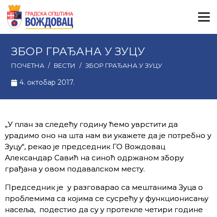
ЗБОР ГРАЂАНА У ЗУЦУ
ПОЧЕТНА
/
ВЕСТИ
/
ЗБОР ГРАЂАНА У ЗУЦУ
4. октобар 2017.
„У план за следећу годину ћемо уврстити да
урадимо оно на шта нам ви укажете да је потребно у
Зуцу“, рекао је председник ГО Вождовац
Александар Савић на синоћ одржаном збору
грађана у овом подавалском месту.
Председник је у разговарао са мештанима Зуца о
проблемима са којима се сусрећу у функционисању
насеља, подестио да су у протекле четири године