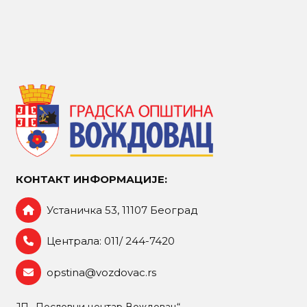
КОНТАКТ ИНФОРМАЦИЈЕ:
Устаничка 53, 11107 Београд
Централа: 011/ 244-7420
opstina@vozdovac.rs
ЈП „Пословни центар Вождовац“