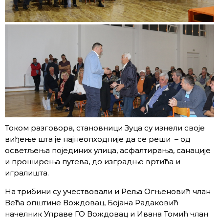
Током разговора, становници Зуца су изнели своје
виђење шта је најнеопходније да се реши – од
осветљења појединих улица, асфалтирања, санације
и проширења путева, до изградње вртића и
игралишта.
На трибини су учествовали и Реља Огњеновић члан
Већа општине Вождовац, Бојана Радаковић
начелник Управе ГО Вождовац и Ивана Томић члан