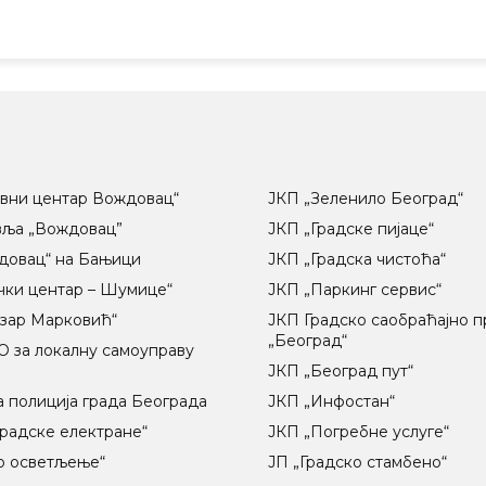
вни центар Вождовац“
ЈКП „Зеленило Београд“
вља „Вождовац”
ЈКП „Градске пијаце“
довац“ на Бањици
ЈКП „Градска чистоћа“
чки центар – Шумице“
ЈКП „Паркинг сервис“
озар Марковић“
ЈКП Градско саобраћајно 
„Београд“
 за локалну самоуправу
ц
ЈКП „Београд пут“
 полиција града Београда
ЈКП „Инфостан“
радске електране“
ЈКП „Погребне услуге“
о осветљење“
ЈП „Градско стамбено“