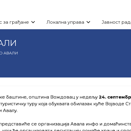
с за грађане
Локална управа
Јавност рад
ВАЛИ
ПО АВАЛИ
ке баштине, општина Вождовац у недељу
24. септемб
 туристичку туру која обухвата обилазак куће Војводе Ст
 Авалу.
 представиће се организација Авала инфо и домаћинст
 који ће организовати дегустацију домаће хране и срп