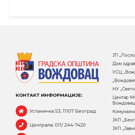
ЈП „Посло
Дом здра
УСЦ „Вож
„Вождова
НУ „Свет
КОНТАКТ ИНФОРМАЦИЈЕ:
Центар МO
Вождова
Устаничка 53, 11107 Београд
Комунална
ЈКП „Беог
Централа: 011/ 244-7420
ЈКП „Јавн