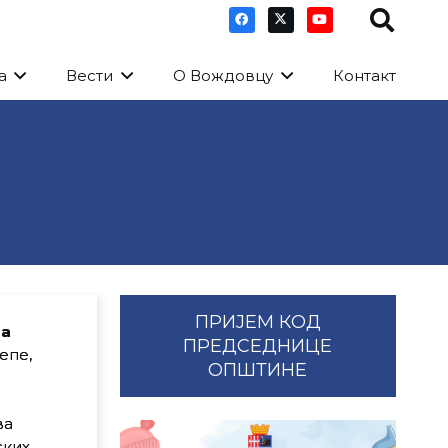
а
Вести
О Вождовцу
Контакт
ПРИЈЕМ КОД
ра
ПРЕДСЕДНИЦЕ
епе,
ОПШТИНЕ
ва
ских