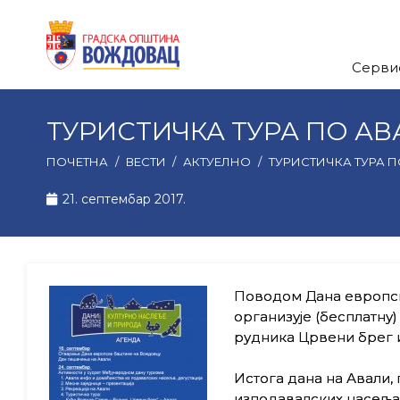
Серви
ТУРИСТИЧКА ТУРА ПО А
ПОЧЕТНА
/
ВЕСТИ
/
АКТУЕЛНО
/
ТУРИСТИЧКА ТУРА 
21. септембар 2017.
Поводом Дана европс
организује (бесплатну)
рудника Црвени брег и
Истога дана на Авали,
изподавалских насеља,