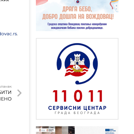
ovac.rs
.
чланак
БИТИ
ЧЕНО