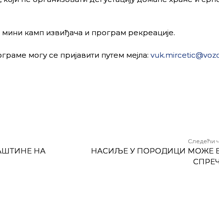
и мини камп извиђача и програм рекреације.
граме могу се пријавити путем мејла:
vuk.mircetic@vozd
Следећи 
АШТИНЕ НА
НAСИЉЕ У ПОРОДИЦИ МОЖЕ 
СПРЕ