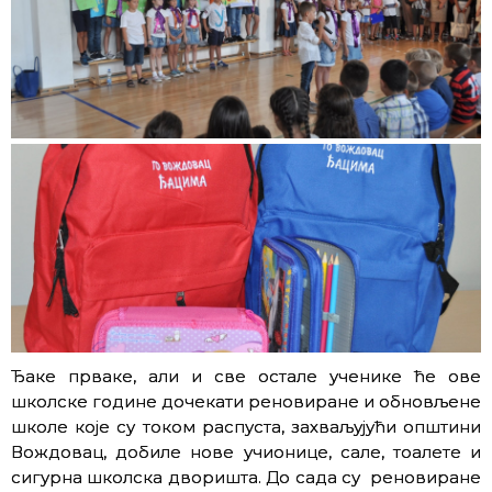
Ђаке прваке, али и све остале ученике ће ове
школске године дочекати реновиране и обновљене
школе које су током распуста, захваљујући општини
Вождовац, добиле нове учионице, сале, тоалете и
сигурна школска дворишта. До сада су реновиране