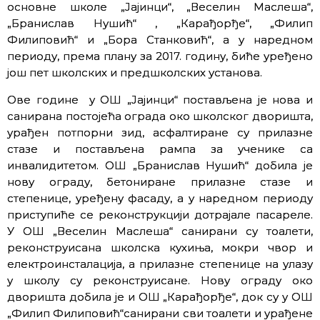
основне школе „Јајинци“, „Веселин Маслеша“,
„Бранислав Нушић“ , „Карађорђе“, „Филип
Филиповић“ и „Бора Станковић“, а у наредном
периоду, према плану за 2017. годину, биће уређено
још пет школских и предшколских установа.
Ове године у ОШ „Јајинци“ постављена је нова и
санирана постојећа ограда око школског дворишта,
урађен потпорни зид, асфалтиране су прилазне
стазе и постављена рампа за ученике са
инвалидитетом. ОШ „Бранислав Нушић“ добила је
нову ограду, бетониране прилазне стазе и
степенице, уређену фасаду, а у наредном периоду
приступиће се реконструкцији дотрајале пасареле.
У ОШ „Веселин Маслеша“ санирани су тоалети,
реконструисана школска кухиња, мокри чвор и
електроинсталација, а прилазне степенице на улазу
у школу су реконструисане. Нову ограду око
дворишта добила је и ОШ „Карађорђе“, док су у ОШ
„Филип Филиповић“санирани сви тоалети и урађене