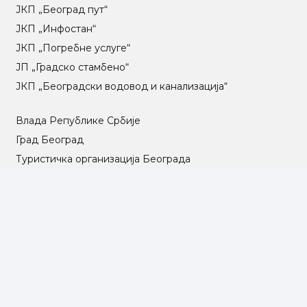
ЈКП „Београд пут“
ЈКП „Инфостан“
ЈКП „Погребне услуге“
ЈП „Градско стамбено“
ЈКП „Београдски водовод и канализација“
Влада Републике Србије
Град Београд
Туристичка организација Београда
РГЗ – Републички геодетски завод
АПР – Агенција за привредне регистре