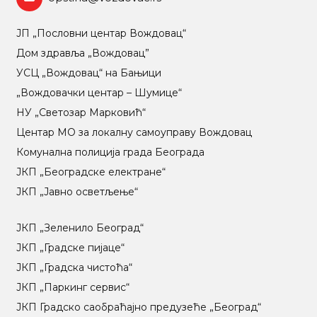
ЈП „Пословни центар Вождовац“
Дом здравља „Вождовац”
УСЦ „Вождовац“ на Бањици
„Вождовачки центар – Шумице“
НУ „Светозар Марковић“
Центар МO за локалну самоуправу Вождовац
Комунална полиција града Београда
ЈКП „Београдске електране“
ЈКП „Јавно осветљење“
ЈКП „Зеленило Београд“
ЈКП „Градске пијаце“
ЈКП „Градска чистоћа“
ЈКП „Паркинг сервис“
ЈКП Градско саобраћајно предузеће „Београд“