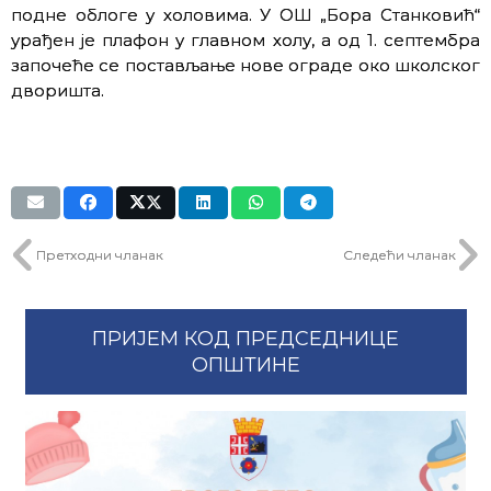
подне облоге у холовима. У ОШ „Бора Станковић“
урађен је плафон у главном холу, а од 1. септембра
започеће се постављање нове ограде око школског
дворишта.
Претходни чланак
Следећи чланак
ПРИЈЕМ КОД ПРЕДСЕДНИЦЕ
ОПШТИНЕ