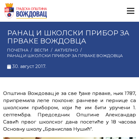
РАНАЦ И ШКОЛСКИ ПРИБОР ЗА
ПРВАКЕ ВОЖДОВЦА
ПОЧЕТНА
/
ВЕСТИ
/
АКТУЕЛНО
/
РАНАЦ И ШКОЛСКИ ПРИБОР ЗА ПРВАКЕ ВОЖДОВЦА
30. август 2017.
Општина Вождовац је за све ђаке прваке, њих 1787,
припремила лепе поклоне: ранчеве и пернице са
школским прибором, који ће им бити уручени 1.
септембра. Председник Општине Александар
Савић првог школског дана посетиће у 18 часова
Основну школу „Бранислав Нушић“.