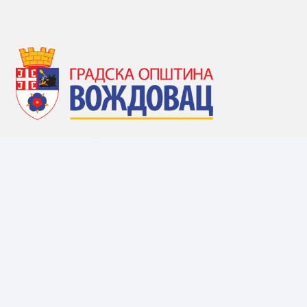
КОНТАКТ ИНФОРМАЦИЈЕ:
Устаничка 53, 11107 Београд
Централа: 011/ 244-7420
opstina@vozdovac.rs
ЈП „Пословни центар Вождовац“
Дом здравља „Вождовац”