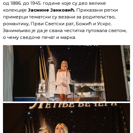
од 1886. до 1945. године које су део велике
колекције
Јасмине Јанковић.
Приказани ретки
примерци тематски су везани за родитељство,
романтику, Први Светски рат, Божић и Ускрс.
Занимљиво је да је свака честитка путовала светом,
о чему сведоче печат и марка.