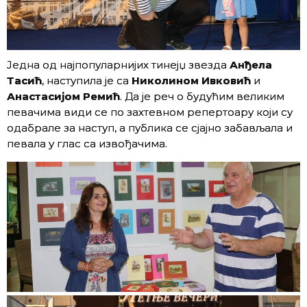
Једна од најпопуларнијих тинејџ звезда
Анђела
Тасић
, наступила је са
Николином Ивковић
и
Анастасијом Ремић
. Да је реч о будућим великим
певачима види се по захтевном репертоару који су
одабрале за наступ, а публика се сјајно забављала и
певала у глас са извођачима.