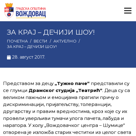
ЗА КРАЈ – ДЕЧИЈИ ШОУ!
ПОЧЕТНА
/
ВЕСТИ
/
АКТУЕЛНО
/
ЗА КРАЈ – ДЕЧИЈИ ШОУ!
28. август 2017.
Представом за децу
„Тужно паче“
представили су
се глумци
Драмског студија „Театрић“
. Деца су са
великом пажњом и емоцијама пратили причу о
дискриминацији, пријатељству, толеранцији,
другарству и правим вредностима, кроз које су их
провели уверљиви тумачи улога пачета, лабуда и
наратора. У холу „Вождовачког центра – Шумице“
отворена је изложба старих честитки из целог света