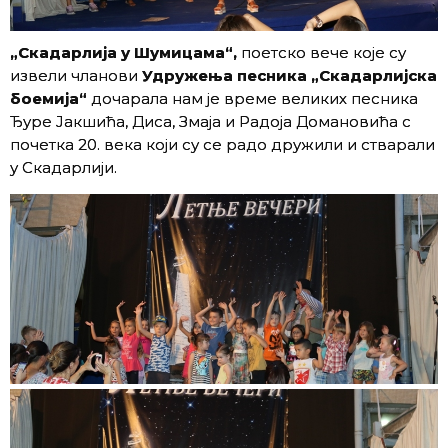
„Скадарлија у Шумицама“,
поетско вече које су
извели чланови
Удружења песника „Скадарлијска
боемија“
дочарала нам је време великих песника
Ђуре Јакшића, Диса, Змаја и Радоја Домановића с
почетка 20. века који су се радо дружили и стварали
у Скадарлији.