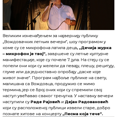
Великим изненађењем за највернију публику
„Вождовачких летњих вечери“, шоу програмом у
коме су се микрофона латила деца
, „Дечија журка
– микрофон је твој“,
завршене су летње културне
манифестације, које су почеле 7. јула. На стејџ су се
попели они који су желели да певају, плешу, рецитују,
глуме или да једноставно опробају „даске које
живот значе“. Програм најбоље публике на свету,
малишана са Вождовца, продужио се мимо
термина, јер се број оних који су спремили свој
наступ увећавао сваког тренутка. У наставку вечери
наступили су
Раде Рајовић
и
Дејан Радовановић
који су расположеној публици извели старе, добро
познате хитове на концерту
„Песма која тече“.