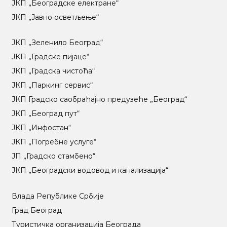
ЈКП „Београдске електране“
ЈКП „Јавно осветљење“
ЈКП „Зеленило Београд“
ЈКП „Градске пијаце“
ЈКП „Градска чистоћа“
ЈКП „Паркинг сервис“
ЈКП Градско саобраћајно предузеће „Београд“
ЈКП „Београд пут“
ЈКП „Инфостан“
ЈКП „Погребне услуге“
ЈП „Градско стамбено“
ЈКП „Београдски водовод и канализација“
Влада Републике Србије
Град Београд
Туристичка организација Београда