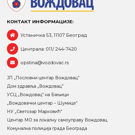
КОНТАКТ ИНФОРМАЦИЈЕ:
Устаничка 53, 11107 Београд
Централа: 011/ 244-7420
opstina@vozdovac.rs
ЈП „Пословни центар Вождовац“
Дом здравља „Вождовац”
УСЦ „Вождовац“ на Бањици
„Вождовачки центар – Шумице“
НУ „Светозар Марковић“
Центар МO за локалну самоуправу Вождовац
Комунална полиција града Београда