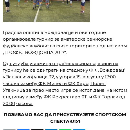
Градска општина Вождовац је и ове године
организовала турнир за аматерске сениорске
фудбалске клубове са своје територије под називом
„ТРОФЕЈ ВОЖДОВЦА 2017“.
Одлучујућа утакмица о трећепласираној екипи на
турниру ће се одиграти на стадиону ФК „Вождовац“
у Заплањској улици
32
, у
уторак
1
5
. августа у 1
7:00
часова
између
ФК Минел и ФК Херој Полет
.
У
такмица за прво место игра се истог дана, на истом
стадиону
између
ФК Рекреативо 011
и ФК Торлак
од
20:00
часова
.
ПОЗИВАМО ВАС ДА ПРИСУСТВУЈЕТЕ СПОРТСКОМ
СПЕКТАКЛУ!