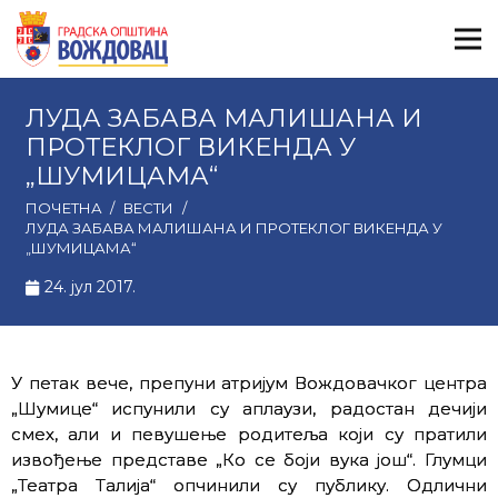
ЛУДА ЗАБАВА МАЛИШАНА И
ПРОТЕКЛОГ ВИКЕНДА У
„ШУМИЦАМА“
ПОЧЕТНА
/
ВЕСТИ
/
ЛУДА ЗАБАВА МАЛИШАНА И ПРОТЕКЛОГ ВИКЕНДА У
„ШУМИЦАМА“
24. јул 2017.
У петак вече, препуни атријум Вождовачког центра
„Шумице“ испунили су аплаузи, радостан дечији
смех, али и певушење родитеља који су пратили
извођење представе „Ко се боји вука још“. Глумци
„Театра Талија“ опчинили су публику. Одлични