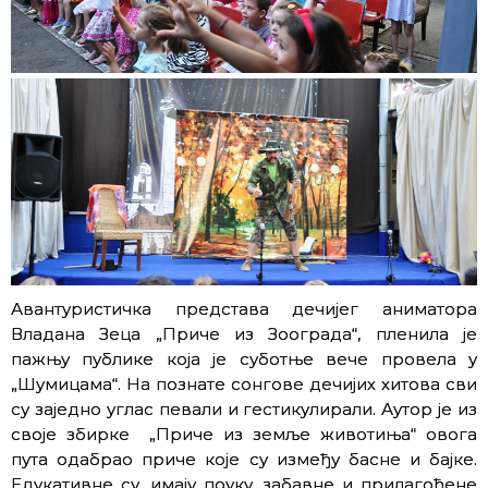
Авантуристичка представа дечијег аниматора
Владана Зеца „Приче из Зоограда“, пленила је
пажњу публике која је суботње вече провела у
„Шумицама“. На познате сонгове дечијих хитова сви
су заједно углас певали и гестикулирали. Аутор је из
своје збирке „Приче из земље животиња“ овога
пута одабрао приче које су између басне и бајке.
Едукативне су, имају поуку, забавне и прилагођене