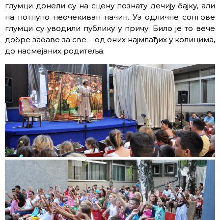
глумци донели су на сцену познату дечију бајку, али
на потпуно неочекиван начин. Уз одличне сонгове
глумци су уводили публику у причу. Било је то вече
добре забаве за све – од оних најмлађих у колицима,
дo насмејаних родитеља.