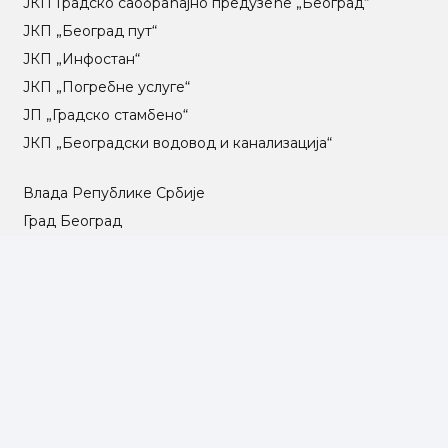
ЈКП Градско саобраћајно предузеће „Београд“
ЈКП „Београд пут“
ЈКП „Инфостан“
ЈКП „Погребне услуге“
ЈП „Градско стамбено“
ЈКП „Београдски водовод и канализација“
Влада Републике Србије
Град Београд
Туристичка организација Београда
РГЗ – Републички геодетски завод
АПР – Агенција за привредне регистре