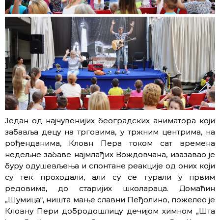
Један од најчувенијих београдских аниматора који
забавља децу на трговима, у тржним центрима, на
рођенданима, Кловн Пера током сат времена
недељне забаве најмлађих Вождовчана, изазавао је
буру одушевљења и спонтане реакције од оних који
су тек проходали, али су се гурали у првим
редовима, до старијих школараца. Домаћин
„Шумица“, ништа мање славни Пеђолино, пожелео је
Кловну Пери добродошлицу дечијом химном „Шта