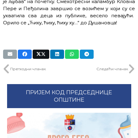
је љубав“ на почетку. Смехотресни каламбур Кловна
Пере и Пеђолина завршио се возићем у који су се
ухватила сва деца из публике, весело певајући.
Орило се „Ћиху, ћиху, ћиху ху…“ до Душановца!
Претходни чланак
Следећи чланак
ПРИЈЕМ КОД ПРЕДСЕДНИЦЕ
ОПШТИНЕ