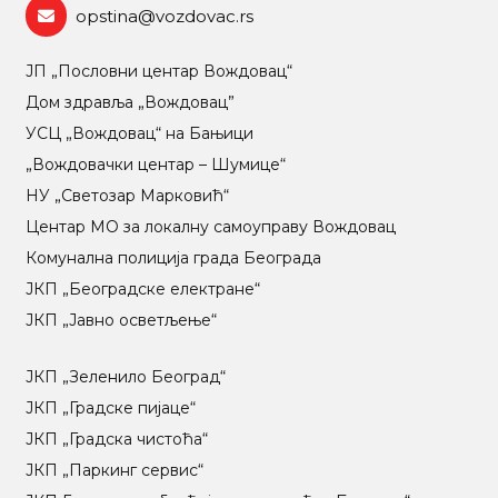
opstina@vozdovac.rs
ЈП „Пословни центар Вождовац“
Дом здравља „Вождовац”
УСЦ „Вождовац“ на Бањици
„Вождовачки центар – Шумице“
НУ „Светозар Марковић“
Центар МO за локалну самоуправу Вождовац
Комунална полиција града Београда
ЈКП „Београдске електране“
ЈКП „Јавно осветљење“
ЈКП „Зеленило Београд“
ЈКП „Градске пијаце“
ЈКП „Градска чистоћа“
ЈКП „Паркинг сервис“