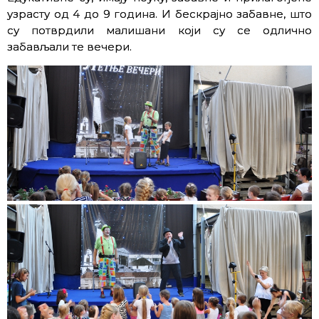
узрасту од 4 до 9 година. И бескрајно забавне, што
су потврдили малишани који су се одлично
забављали те вечери.